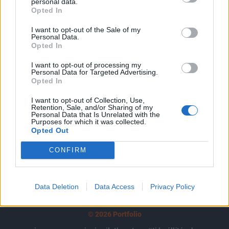
tartozik, melynek olvasása előfizetéses
personal data.
Opted In
regisztrációhoz kötött.
I want to opt-out of the Sale of my
Az előfizetés a következőket tartalmazza:
Personal Data.
Opted In
Portfolio.hu teljes cikkarchívum
Kötéslisták: BÉT elmúlt 2 év napon belüli
I want to opt-out of processing my
kötéslistái
Personal Data for Targeted Advertising.
Opted In
Előfizetés
I want to opt-out of Collection, Use,
Retention, Sale, and/or Sharing of my
Personal Data that Is Unrelated with the
Purposes for which it was collected.
Opted Out
MÁR ELŐFIZETŐNK VAGY?
BEJELENTKEZÉS
CONFIRM
Data Deletion
Data Access
Privacy Policy
© 2026 Portfolio