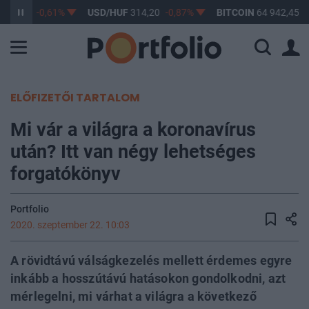
363,17
-0,61%
USD/HUF
314,20
-0,87%
BITCOIN
64 942,45
0
ELŐFIZETŐI TARTALOM
Mi vár a világra a koronavírus
után? Itt van négy lehetséges
forgatókönyv
Portfolio
2020. szeptember 22. 10:03
A rövidtávú válságkezelés mellett érdemes egyre
inkább a hosszútávú hatásokon gondolkodni, azt
mérlegelni, mi várhat a világra a következő