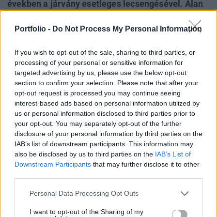
években a járvány esetleges lecsengésével. Alan
Iny, a Boston Consulting Group (BCG) igazgatója
négy lehetséges forgatókönyvet vázolt fel,
Portfolio -
Do Not Process My Personal Information
melyekre már most érdemes lehet felkészülni a
If you wish to opt-out of the sale, sharing to third parties, or
gazdasági szereplőknek, bármelyik is valósuljon
processing of your personal or sensitive information for
meg.
targeted advertising by us, please use the below opt-out
section to confirm your selection. Please note that after your
Budapest Economic Forum 2020Alan Iny részletesen
opt-out request is processed you may continue seeing
beszél a világ előtt álló kihívásokról és a lehetséges
interest-based ads based on personal information utilized by
forgatókönyvekről október 8-án a Portfolio Budapest
us or personal information disclosed to third parties prior to
Economic Forum konferenciáján.Információ és jelentkezés
your opt-out. You may separately opt-out of the further
disclosure of your personal information by third parties on the
Rövid videóban mutatja be négy lehetséges forgatókönyvét
IAB’s list of downstream participants. This information may
a következő évekre Alan Iny, a BCG kreativitásért és
also be disclosed by us to third parties on the
IAB’s List of
szcenáriókért felelős igazgatója. Nehéz...
Downstream Participants
that may further disclose it to other
third parties.
KEDVES OLVASÓNK!
Personal Data Processing Opt Outs
A keresett cikk a portfolio.hu hírarchívumához
I want to opt-out of the Sharing of my