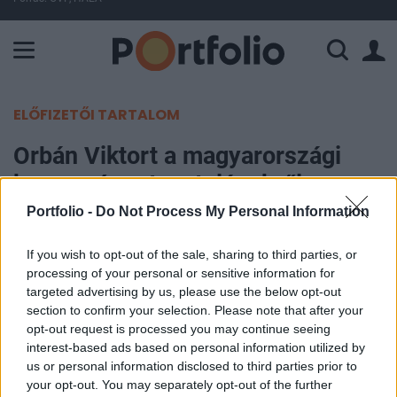
A Paksi Atomerőmű összteljesítménye 226 MW. A Duna vízállá
ELŐFIZETŐI TARTALOM
Orbán Viktort a magyarországi
koronavírus-tesztelésekről
faggatták
Portfolio -
Do Not Process My Personal Information
If you wish to opt-out of the sale, sharing to third parties, or
MTI
|
Portfolio
processing of your personal or sensitive information for
2020. szeptember 22. 00:25
targeted advertising by us, please use the below opt-out
section to confirm your selection. Please note that after your
A parlament hétfői ülésén központi téma volt a
opt-out request is processed you may continue seeing
hazai járványügyi helyzet, azon belül is a
interest-based ads based on personal information utilized by
us or personal information disclosed to third parties prior to
koronavírus-tesztek száma, ára és esetleges
your opt-out. You may separately opt-out of the further
ingyenessége. Az azonnali kérdések órájában