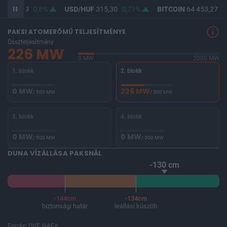
F
363,89
0,6%
USD/HUF
315,30
0,71%
BITCOIN
64 453,27
-0
PAKSI ATOMERŐMŰ TELJESÍTMÉNYE
Összteljesítmény
226 MW
0 MW
2000 MW
1. blokk
2. blokk
0 MW
226 MW
/ 500 MW
/ 500 MW
3. blokk
4. blokk
0 MW
0 MW
/ 500 MW
/ 500 MW
DUNA VÍZÁLLÁSA PAKSNÁL
-130 cm
-144cm
-134cm
biztonsági határ
leállási küszöb
Forrás: OVF, HAEA