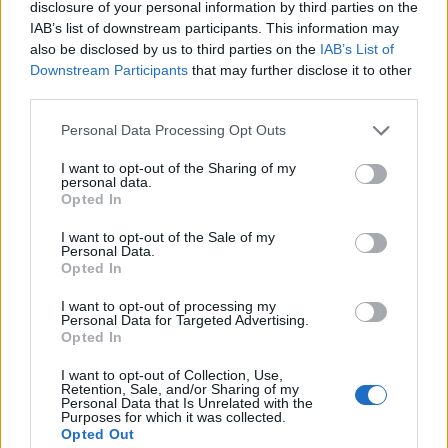
disclosure of your personal information by third parties on the
több kérdést is kapott ezzel kapcsolatban a
IAB’s list of downstream participants. This information may
miniszterelnök.
also be disclosed by us to third parties on the
IAB’s List of
Downstream Participants
that may further disclose it to other
Portfolio Private Health Forum 2020November 10-én jön a
third parties.
Portfolio hibrid egészségügyi konferenciája. Részletek
Personal Data Processing Opt Outs
itt:Információ és jelentkezés Mikor lesz ingyenes a
koronavírus-tesztelés? - tette fel a kérdést a
I want to opt-out of the Sharing of my
personal data.
miniszterelnöknek Kocsis-Cake Olivio (Párbeszéd), aki
Opted In
felszólalása végén már követelte ezt az intézkedést. Arra is
választ várt: mi az olcsóbb, tömeges teszteléssel...
I want to opt-out of the Sale of my
Personal Data.
Opted In
KEDVES OLVASÓNK!
I want to opt-out of processing my
Personal Data for Targeted Advertising.
A keresett cikk a portfolio.hu hírarchívumához
Opted In
tartozik, melynek olvasása előfizetéses
I want to opt-out of Collection, Use,
regisztrációhoz kötött.
Retention, Sale, and/or Sharing of my
Personal Data that Is Unrelated with the
Purposes for which it was collected.
Az előfizetés a következőket tartalmazza:
Opted Out