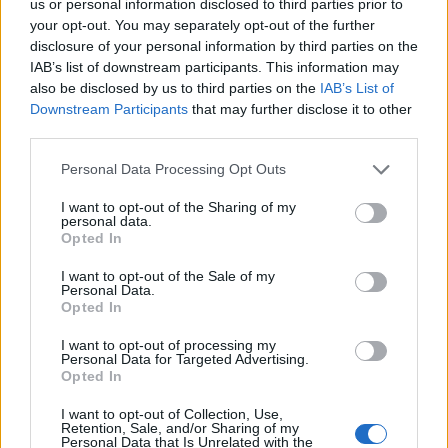
us or personal information disclosed to third parties prior to
több mint 1,8 milliárd forint összköltségű
your opt-out. You may separately opt-out of the further
disclosure of your personal information by third parties on the
beruházás az Európai Unió Európai Regionális
IAB’s list of downstream participants. This information may
Fejlesztési Alap csaknem 1,4 milliárd forintos
also be disclosed by us to third parties on the
IAB’s List of
támogatásával készül el - közölte az Atomki az
Downstream Participants
that may further disclose it to other
MTI-vel.
third parties.
Közleményük szerint a beruházással nemzetközi szinten is
Personal Data Processing Opt Outs
versenyképes kompetencia központ jön létre, amely képes
I want to opt-out of the Sharing of my
a radiokarbon méréséhez szükséges új típusú, hatékony
personal data.
Opted In
mintaelőkészítő berendezések fejlesztésére a piaci
érettségig, továbbá a méréstechnikával kapcsolatos magas
I want to opt-out of the Sale of my
szintű képzések lebonyolítására. Az Atomkiban a
Personal Data.
Opted In
radiokarbon mérésére alapozott kutatásoknak...
I want to opt-out of processing my
Personal Data for Targeted Advertising.
KEDVES OLVASÓNK!
Opted In
A keresett cikk a portfolio.hu hírarchívumához
I want to opt-out of Collection, Use,
Retention, Sale, and/or Sharing of my
tartozik, melynek olvasása előfizetéses
Personal Data that Is Unrelated with the