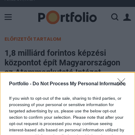
A Paksi Atomerőmű összteljesítménye 226 MW. A Duna vízállá
ELŐFIZETŐI TARTALOM
1,8 milliárd forintos képzési
központot épít Magyarországon
az Atommagkutató Intézet
Portfolio -
Do Not Process My Personal Information
Portfolio
2020. szeptember 28. 18:10
If you wish to opt-out of the sale, sharing to third parties, or
processing of your personal or sensitive information for
A debreceni Atommagkutató Intézet (Atomki) és
targeted advertising by us, please use the below opt-out
section to confirm your selection. Please note that after your
az Isotoptech Zrt. konzorciuma a Széchenyi 2020
opt-out request is processed you may continue seeing
programban Nemzetközi Radiokarbon AMS
interest-based ads based on personal information utilized by
Kompetencia és Képzési Központot hoz létre, a