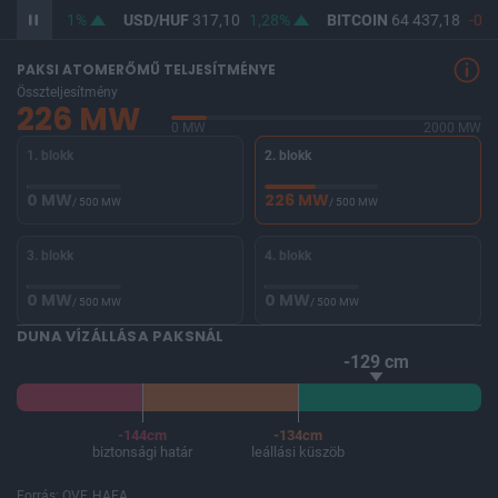
F
365,35
1%
USD/HUF
317,10
1,28%
BITCOIN
64 437,18
-0,2
PAKSI ATOMERŐMŰ TELJESÍTMÉNYE
Összteljesítmény
226 MW
0 MW
2000 MW
1. blokk
2. blokk
0 MW
226 MW
/ 500 MW
/ 500 MW
3. blokk
4. blokk
0 MW
0 MW
/ 500 MW
/ 500 MW
DUNA VÍZÁLLÁSA PAKSNÁL
-129 cm
-144cm
-134cm
biztonsági határ
leállási küszöb
Forrás: OVF, HAEA