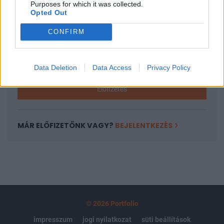
Purposes for which it was collected.
regisztrációhoz kötött.
Opted Out
Az előfizetés a következőket tartalmazza:
CONFIRM
Portfolio.hu teljes cikkarchívum
Kötéslisták: BÉT elmúlt 2 év napon belüli
kötéslistái
Data Deletion
Data Access
Privacy Policy
Előfizetés
MÁR ELŐFIZETŐNK VAGY?
BEJELENTKEZÉS
© 2026 Portfolio
impresszum
jogi nyilatkozat
süti beállítások