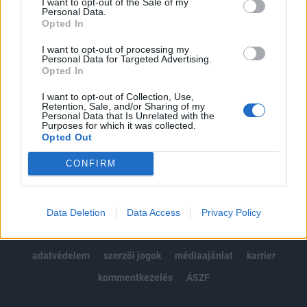
I want to opt-out of the Sale of my
Kötéslisták: BÉT elmúlt 2 év napon belüli
Personal Data.
kötéslistái
Opted In
I want to opt-out of processing my
Előfizetés
Personal Data for Targeted Advertising.
Opted In
I want to opt-out of Collection, Use,
MÁR ELŐFIZETŐNK VAGY?
BEJELENTKEZÉS
Retention, Sale, and/or Sharing of my
Personal Data that Is Unrelated with the
Purposes for which it was collected.
Opted Out
CONFIRM
© 2026 Portfolio
Data Deletion
Data Access
Privacy Policy
impresszum
jogi nyilatkozat
süti beállítások
adatvédelem
szerzői jogok
médiaajánlat
karrier
kommentkezelés
ÁSZF