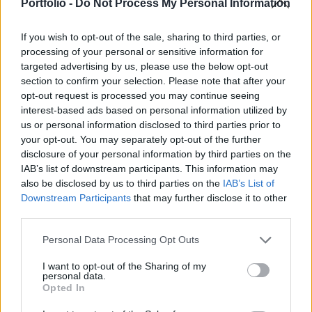
pedig egy nap alatt százezer aláírást gyűjtött
Portfolio -
Do Not Process My Personal Information
össze a kormányfő lemondatására.
If you wish to opt-out of the sale, sharing to third parties, or
Olasz sajtóértesülések szerint január 7-ig dől el Giuseppe
processing of your personal or sensitive information for
Conte kormányának sorsa. Az általában jól informált
targeted advertising by us, please use the below opt-out
section to confirm your selection. Please note that after your
Affaritaliani hírportál több mint kilencven százalékra
opt-out request is processed you may continue seeing
becsülte a kormányválság esélyét. Más források
interest-based ads based on personal information utilized by
ugyanakkor a kormányátalakítás lehetőségével számolnak.
us or personal information disclosed to third parties prior to
Ultimátumot a Matteo Renzi vezette, három százalék körüli
your opt-out. You may separately opt-out of the further
Élő Olaszország (IV) kormánypárt...
disclosure of your personal information by third parties on the
IAB’s list of downstream participants. This information may
also be disclosed by us to third parties on the
IAB’s List of
KEDVES OLVASÓNK!
Downstream Participants
that may further disclose it to other
third parties.
A keresett cikk a portfolio.hu hírarchívumához
tartozik, melynek olvasása előfizetéses
Personal Data Processing Opt Outs
regisztrációhoz kötött.
I want to opt-out of the Sharing of my
personal data.
Az előfizetés a következőket tartalmazza:
Opted In
Portfolio.hu teljes cikkarchívum