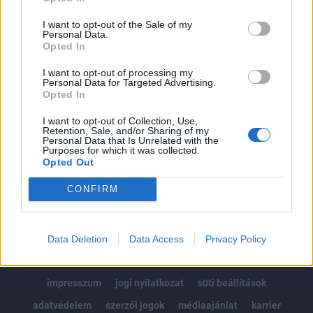
Az előfizetés a következőket tartalmazza:
I want to opt-out of the Sale of my
Portfolio.hu teljes cikkarchívum
Personal Data.
Opted In
Kötéslisták: BÉT elmúlt 2 év napon belüli
kötéslistái
I want to opt-out of processing my
Personal Data for Targeted Advertising.
Opted In
Előfizetés
I want to opt-out of Collection, Use,
Retention, Sale, and/or Sharing of my
Personal Data that Is Unrelated with the
Purposes for which it was collected.
MÁR ELŐFIZETŐNK VAGY?
BEJELENTKEZÉS
Opted Out
CONFIRM
Data Deletion
Data Access
Privacy Policy
© 2026 Portfolio
impresszum
jogi nyilatkozat
süti beállítások
adatvédelem
szerzői jogok
médiaajánlat
karrier