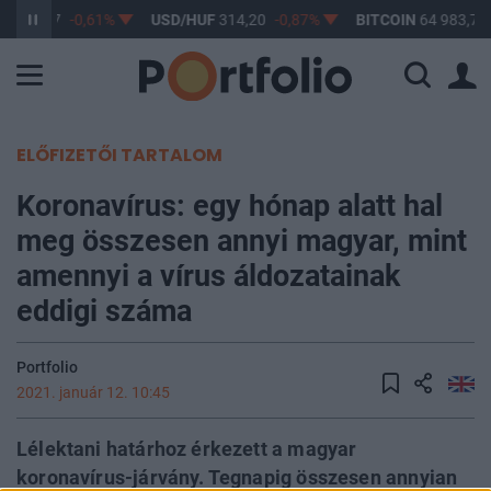
F
363,17
-0,61%
USD/HUF
314,20
-0,87%
BITCOIN
64 983,76
ELŐFIZETŐI TARTALOM
Koronavírus: egy hónap alatt hal
meg összesen annyi magyar, mint
amennyi a vírus áldozatainak
eddigi száma
Portfolio
2021. január 12. 10:45
Lélektani határhoz érkezett a magyar
koronavírus-járvány. Tegnapig összesen annyian