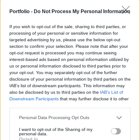
haltak meg hivatalosan a járvánnyal
Portfolio -
Do Not Process My Personal Information
összefüggésben a vírus megjelenése óta, mint
amennyien egy hónapban átlagosan összesen
If you wish to opt-out of the sale, sharing to third parties, or
meghalnak Magyarországon.
processing of your personal or sensitive information for
targeted advertising by us, please use the below opt-out
Hivatalosan 10 853-en haltak meg a koronavírus
section to confirm your selection. Please note that after your
szövődményei miatt Magyarországon a járvány kitörése
opt-out request is processed you may continue seeing
óta egészen tegnapig. Ők azok, akik igazoltan fertőzöttek
interest-based ads based on personal information utilized by
voltak, vagyis pozitív vírusteszttel rendelkeztek haláluk
us or personal information disclosed to third parties prior to
bekövetkezésekor. Azt (például a többlethalálozási
your opt-out. You may separately opt-out of the further
disclosure of your personal information by third parties on the
statisztikák alapján) csak sejteni lehet, hogy igazából
IAB’s list of downstream participants. This information may
lehetnek, akik úgy haltak meg koronavírusban, hogy...
also be disclosed by us to third parties on the
IAB’s List of
Downstream Participants
that may further disclose it to other
third parties.
KEDVES OLVASÓNK!
Personal Data Processing Opt Outs
A keresett cikk a portfolio.hu hírarchívumához
tartozik, melynek olvasása előfizetéses
I want to opt-out of the Sharing of my
personal data.
regisztrációhoz kötött.
Opted In