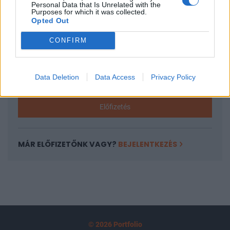
Personal Data that Is Unrelated with the
tartozik, melynek olvasása előfizetéses
Purposes for which it was collected.
Opted Out
regisztrációhoz kötött.
CONFIRM
Az előfizetés a következőket tartalmazza:
Portfolio.hu teljes cikkarchívum
Kötéslisták: BÉT elmúlt 2 év napon belüli
Data Deletion
Data Access
Privacy Policy
kötéslistái
Előfizetés
MÁR ELŐFIZETŐNK VAGY?
BEJELENTKEZÉS
© 2026 Portfolio