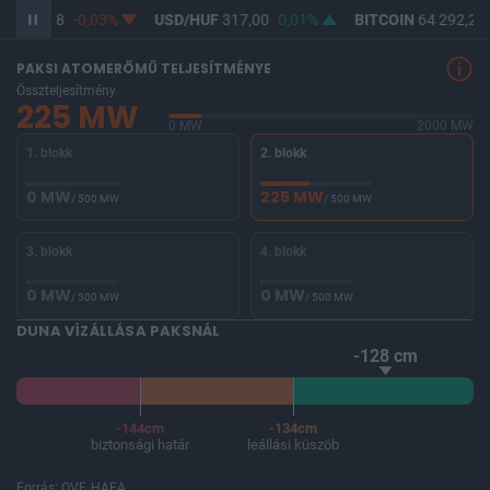
UF
365,28
-0,03%
USD/HUF
317,00
0,01%
BITCOIN
64 292,26
PAKSI ATOMERŐMŰ TELJESÍTMÉNYE
Összteljesítmény
225 MW
0 MW
2000 MW
1. blokk
2. blokk
0 MW
225 MW
/ 500 MW
/ 500 MW
3. blokk
4. blokk
0 MW
0 MW
/ 500 MW
/ 500 MW
DUNA VÍZÁLLÁSA PAKSNÁL
-128 cm
-144cm
-134cm
biztonsági határ
leállási küszöb
Forrás: OVF, HAEA