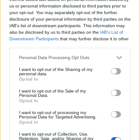
us or personal information disclosed to third parties prior to
nem közelít a jegybank 2%-os szintje közelébe.
your opt-out. You may separately opt-out of the further
Christine Lagarde az EKB sajtótájékoztatóján
disclosure of your personal information by third parties on the
elmondta, hogy folyamatosan monitorozzák az
IAB’s list of downstream participants. This information may
euró árfolyamát, valamint elmondta, hogy az
also be disclosed by us to third parties on the
IAB’s List of
Downstream Participants
that may further disclose it to other
inflációs kilátások hosszú távon alacsonyak. A
third parties.
jegybankelnök beszélt a Next Generation EU
program fontosságáról is, és szót ejtett a digitális
Personal Data Processing Opt Outs
euróról.
I want to opt-out of the Sharing of my
personal data.
2021. január 21. 15:27 Megosztás Az erős euróról
Opted In
nyilatkozott Lagarde "Nagyon figyelmesen követjük az
I want to opt-out of the Sale of my
euróárfolyam alakulását. Nagyon figyelmesen" - mondta
Personal Data.
Lagarde, majd elmondta, hogy az euróárfolyamnak hatása
Opted In
van az inflációra, és "semmilyen eszköz...
I want to opt-out of processing my
Personal Data for Targeted Advertising.
Opted In
KEDVES OLVASÓNK!
I want to opt-out of Collection, Use,
Retention, Sale, and/or Sharing of my
A keresett cikk a portfolio.hu hírarchívumához