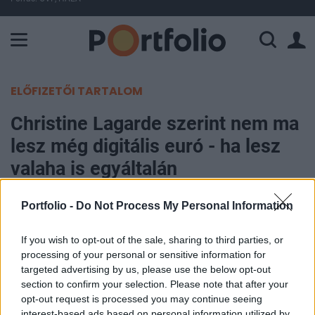
A Paksi Atomerőmű összteljesítménye 225 MW. A Duna vízállá
ELŐFIZETŐI TARTALOM
Christine Lagarde szerint nem ma
lesz még digitális euró - ha lesz
valaha is egyáltalán
Portfolio
Portfolio -
Do Not Process My Personal Information
2021. január 21. 15:27
If you wish to opt-out of the sale, sharing to third parties, or
processing of your personal or sensitive information for
Változatlanul hagyta a kamatszintet az
targeted advertising by us, please use the below opt-out
eurózónában az EKB mai kamatdöntő ülésén. Az
section to confirm your selection. Please note that after your
EKB a közleményben azt írta, hogy az alacsony
opt-out request is processed you may continue seeing
kamatok mindaddig maradnak, amíg az infláció
interest-based ads based on personal information utilized by