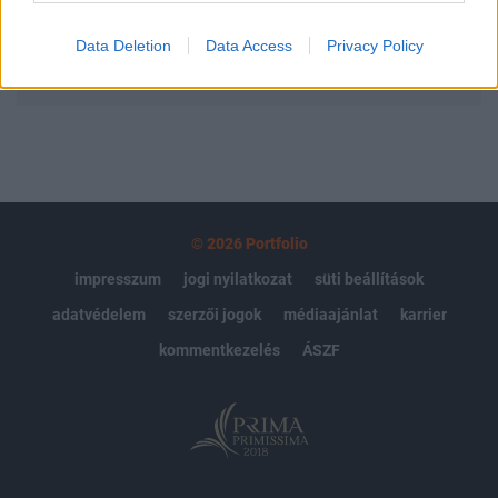
Data Deletion
Data Access
Privacy Policy
MÁR ELŐFIZETŐNK VAGY?
BEJELENTKEZÉS
© 2026 Portfolio
impresszum
jogi nyilatkozat
süti beállítások
adatvédelem
szerzői jogok
médiaajánlat
karrier
kommentkezelés
ÁSZF