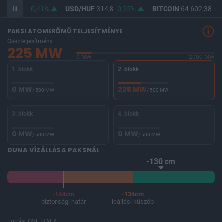
F
363,20
0,41%
USD/HUF
314,8
0,55%
BITCOIN
64 602,38
0
PAKSI ATOMERŐMŰ TELJESÍTMÉNYE
Összteljesítmény
225 MW
0 MW
2000 MW
1. blokk
2. blokk
0 MW
225 MW
/ 500 MW
/ 500 MW
3. blokk
4. blokk
0 MW
0 MW
/ 500 MW
/ 500 MW
DUNA VÍZÁLLÁSA PAKSNÁL
-130 cm
-144cm
-134cm
biztonsági határ
leállási küszöb
Forrás: OVF, HAEA