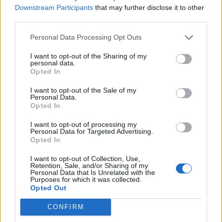
Investment Day 2026, ahol a piac vezető szakértőivel
Downstream Participants
that may further disclose it to other
keressük a választ a befektetőket leginkább foglalkoztató
third parties.
kérdésekre. Meddig tarthat az AI-rali, kik lehetnek a
Personal Data Processing Opt Outs
következő évek nyertesei, mire számíthatunk a részvény-,
kötvény-, nyersanyag- és kriptopiacokon, és hogyan
I want to opt-out of the Sharing of my
érdemes portfóliót építeni egy gyorsan változó...
personal data.
Opted In
I want to opt-out of the Sale of my
KEDVES OLVASÓNK!
Personal Data.
Opted In
A keresett cikk a portfolio.hu hírarchívumához
tartozik, melynek olvasása előfizetéses
I want to opt-out of processing my
Personal Data for Targeted Advertising.
regisztrációhoz kötött.
Opted In
Az előfizetés a következőket tartalmazza:
I want to opt-out of Collection, Use,
Retention, Sale, and/or Sharing of my
Portfolio.hu teljes cikkarchívum
Personal Data that Is Unrelated with the
Purposes for which it was collected.
Kötéslisták: BÉT elmúlt 2 év napon belüli
Opted Out
kötéslistái
CONFIRM
Előfizetés