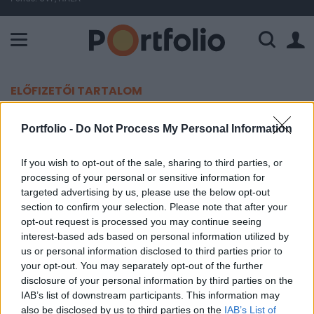
A Paksi Atomerőmű összteljesítménye 225 MW. A Duna vízállá
ELŐFIZETŐI TARTALOM
Napenergia-projektekben szerzett
Portfolio -
Do Not Process My Personal Information
kitettséget az Opus
If you wish to opt-out of the sale, sharing to third parties, or
processing of your personal or sensitive information for
Portfolio
targeted advertising by us, please use the below opt-out
2021. január 21. 12:52
section to confirm your selection. Please note that after your
opt-out request is processed you may continue seeing
Lezárult tegnap a felvásárlás az Opusnál, amellyel
interest-based ads based on personal information utilized by
us or personal information disclosed to third parties prior to
napenergia-projektekben szerzett kitettséget a
your opt-out. You may separately opt-out of the further
vállalat. De hamarosan túl is adhat rajtuk a cég.
disclosure of your personal information by third parties on the
IAB’s list of downstream participants. This information may
Portfolio Investment Day 2026Október 21-én jön a Portfolio
also be disclosed by us to third parties on the
IAB’s List of