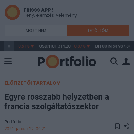
FRISSS APP!
Tény, elemzés, vélemény
MOST NEM
LETÖLTÖM
F
363,17
-0,61%
USD/HUF
314,20
-0,87%
BITCOIN
64 987,84
ELŐFIZETŐI TARTALOM
Egyre rosszabb helyzetben a
francia szolgáltatószektor
Portfolio
2021. január 22. 09:21