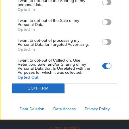
I want to opt-out of the Sharing of my
A keresett cikk a portfolio.hu hírarchívumához
personal data.
tartozik, melynek olvasása előfizetéses
Opted In
regisztrációhoz kötött.
I want to opt-out of the Sale of my
Personal Data.
Az előfizetés a következőket tartalmazza:
Opted In
Portfolio.hu teljes cikkarchívum
I want to opt-out of processing my
Kötéslisták: BÉT elmúlt 2 év napon belüli
Personal Data for Targeted Advertising.
kötéslistái
Opted In
I want to opt-out of Collection, Use,
Előfizetés
Retention, Sale, and/or Sharing of my
Personal Data that Is Unrelated with the
Purposes for which it was collected.
Opted Out
MÁR ELŐFIZETŐNK VAGY?
BEJELENTKEZÉS
CONFIRM
Data Deletion
Data Access
Privacy Policy
© 2026 Portfolio