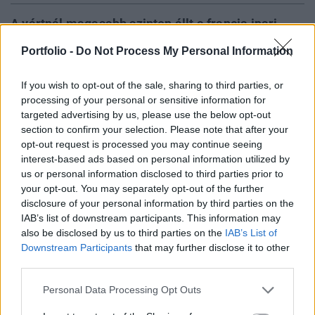
A vártnál magasabb szinten állt a francia ipari
beszerzésimenedzser-index januárban az IHS
Portfolio -
Do Not Process My Personal Information
Markit friss közlése szerint, és még az előző
hónaphoz képest is nőni tudott. A
If you wish to opt-out of the sale, sharing to third parties, or
szolgáltatószektori BMI viszont alacsonyabb, mint
processing of your personal or sensitive information for
egy hónappal ezelőtt volt.
targeted advertising by us, please use the below opt-out
section to confirm your selection. Please note that after your
opt-out request is processed you may continue seeing
Közétette az IHS Markit a friss beszerzésimenedzser-
interest-based ads based on personal information utilized by
indexeket Franciaországból. A feldolgozóipar a vártnál
us or personal information disclosed to third parties prior to
jobban teljesít januárban, az elemzők által várt 50,5 pont
your opt-out. You may separately opt-out of the further
helyett 51,5 ponton állt az index. 50 pont feletti szám a
disclosure of your personal information by third parties on the
szektor növekedését mutatja, az alatt az index a
IAB’s list of downstream participants. This information may
zsugorodást jelzi előre. Az előző hónapban 51,1 ponton állt
also be disclosed by us to third parties on the
IAB’s List of
a feldolgozóipari index, így januárban még...
Downstream Participants
that may further disclose it to other
third parties.
Personal Data Processing Opt Outs
KEDVES OLVASÓNK!