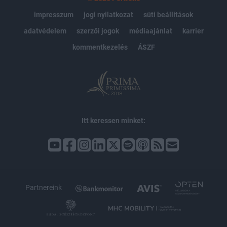
impresszum
jogi nyilatkozat
süti beállítások
adatvédelem
szerzői jogok
médiaajánlat
karrier
kommentkezelés
ÁSZF
Itt keressen minket:
Partnereink