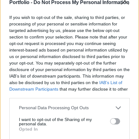
megvásárolta a 42 megawattos szélerőműpark
Portfolio -
Do Not Process My Personal Information
100 százalékos tulajdonrészét Bulgáriában.
If you wish to opt-out of the sale, sharing to third parties, or
A tranzakció része a MET növekedési stratégiájának,
processing of your personal or sensitive information for
targeted advertising by us, please use the below opt-out
amelynek célja jelentős megújuló portfóliót létrehozni a
section to confirm your selection. Please note that after your
kelet-közép-európai térségben. Az Északkelet-Bulgáriában
opt-out request is processed you may continue seeing
található 42 megawattos szélerőműpark teljes egészében a
interest-based ads based on personal information utilized by
MET Csoport tulajdonába került, miután sikeresen lezárult
us or personal information disclosed to third parties prior to
a részvény-adásvételi tranzakció a MET és az Enel Csoport
your opt-out. You may separately opt-out of the further
megújulókra szakosodott...
disclosure of your personal information by third parties on the
IAB’s list of downstream participants. This information may
also be disclosed by us to third parties on the
IAB’s List of
KEDVES OLVASÓNK!
Downstream Participants
that may further disclose it to other
third parties.
A keresett cikk a portfolio.hu hírarchívumához
tartozik, melynek olvasása előfizetéses
Personal Data Processing Opt Outs
regisztrációhoz kötött.
I want to opt-out of the Sharing of my
personal data.
Az előfizetés a következőket tartalmazza:
Opted In
Portfolio.hu teljes cikkarchívum