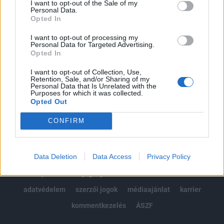
I want to opt-out of the Sale of my
Kötéslisták: BÉT elmúlt 2 év napon belüli
Personal Data.
kötéslistái
Opted In
I want to opt-out of processing my
Előfizetés
Personal Data for Targeted Advertising.
Opted In
I want to opt-out of Collection, Use,
MÁR ELŐFIZETŐNK VAGY?
BEJELENTKEZÉS
Retention, Sale, and/or Sharing of my
Personal Data that Is Unrelated with the
Purposes for which it was collected.
Opted Out
CONFIRM
Data Deletion
Data Access
Privacy Policy
© 2026 Portfolio
impresszum
jogi nyilatkozat
süti beállítások
adatvédelem
szerzői jogok
médiaajánlat
karrier
kommentkezelés
ÁSZF