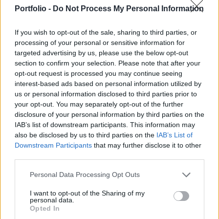
Ahogy ez várható volt, nem változtattak a Federal
Portfolio -
Do Not Process My Personal Information
Reserve döntéshozói az irányadó kamatokon a
mai ülés során.
If you wish to opt-out of the sale, sharing to third parties, or
processing of your personal or sensitive information for
Az irányadó sáv tehát maradt 0-0,25%, ahogy ez fennáll
targeted advertising by us, please use the below opt-out
március óta. A Fed a döntést azzal indokolták, hogy az
section to confirm your selection. Please note that after your
Egyesült Államok gazdasági kilábalása még tart, így
opt-out request is processed you may continue seeing
szükség van minden lehetséges támogatóeszközre.
interest-based ads based on personal information utilized by
us or personal information disclosed to third parties prior to
Egyszerre a Fed azt is megerősítette, hogy kitart a jelenleg
your opt-out. You may separately opt-out of the further
zajló, havi 120 milliárd dolláros kötvényvásárlási
disclosure of your personal information by third parties on the
programja mellett, amíg el nem éri az inflációs...
IAB’s list of downstream participants. This information may
also be disclosed by us to third parties on the
IAB’s List of
Downstream Participants
that may further disclose it to other
KEDVES OLVASÓNK!
third parties.
A keresett cikk a portfolio.hu hírarchívumához
Personal Data Processing Opt Outs
tartozik, melynek olvasása előfizetéses
regisztrációhoz kötött.
I want to opt-out of the Sharing of my
personal data.
Opted In
Az előfizetés a következőket tartalmazza: