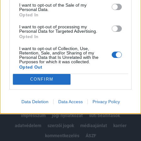
Portfolio.hu teljes cikkarchívum
I want to opt-out of the Sale of my
Personal Data.
Kötéslisták: BÉT elmúlt 2 év napon belüli
Opted In
kötéslistái
I want to opt-out of processing my
Personal Data for Targeted Advertising.
Előfizetés
Opted In
I want to opt-out of Collection, Use,
Retention, Sale, and/or Sharing of my
MÁR ELŐFIZETŐNK VAGY?
BEJELENTKEZÉS
Personal Data that Is Unrelated with the
Purposes for which it was collected.
Opted Out
CONFIRM
Data Deletion
Data Access
Privacy Policy
© 2026 Portfolio
impresszum
jogi nyilatkozat
süti beállítások
adatvédelem
szerzői jogok
médiaajánlat
karrier
kommentkezelés
ÁSZF