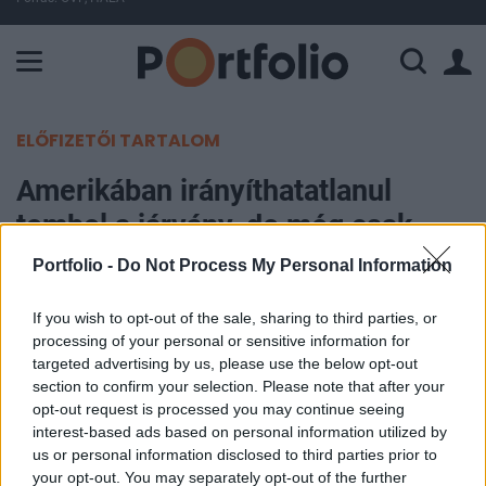
A Paksi Atomerőmű összteljesítménye 226 MW. A Duna vízállá
ELŐFIZETŐI TARTALOM
Amerikában irányíthatatlanul
tombol a járvány, de még csak
most tették kötelezővé a
Portfolio -
Do Not Process My Personal Information
maszkviselést a
If you wish to opt-out of the sale, sharing to third parties, or
tömegközlekedési eszközökön
processing of your personal or sensitive information for
targeted advertising by us, please use the below opt-out
Portfolio
section to confirm your selection. Please note that after your
opt-out request is processed you may continue seeing
2021. január 30. 18:55
interest-based ads based on personal information utilized by
us or personal information disclosed to third parties prior to
Az Egyesült Államokban keddtől kötelező a
your opt-out. You may separately opt-out of the further