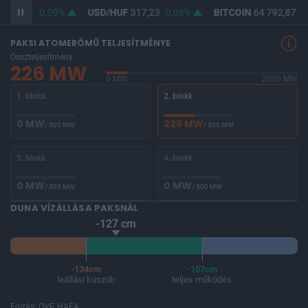
365,74
0,09%
USD/HUF
317,23
0,08%
BITCOIN
64 792,87
0,
PAKSI ATOMERŐMŰ TELJESÍTMÉNYE
Összteljesítmény
226 MW
0 MW
2000 MW
1. blokk
2. blokk
0 MW
226 MW
/ 500 MW
/ 500 MW
3. blokk
4. blokk
0 MW
0 MW
/ 500 MW
/ 500 MW
DUNA VÍZÁLLÁSA PAKSNÁL
-127 cm
-134cm
-107cm
leállási küszöb
teljes működés
Forrás: OVF, HAEA