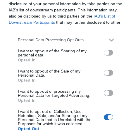
tömegközlekedési eszközökön, a várókban,
disclosure of your personal information by third parties on the
taxikban és repülőkön a maszkviselés – jelentette
IAB’s list of downstream participants. This information may
also be disclosed by us to third parties on the
IAB’s List of
be a járványügyi központ, CDC.
Downstream Participants
that may further disclose it to other
third parties.
Az Egyesült Államokban eddig 26 millió ember – a
lakosság majdnem 10%-a – fertőződött meg az új
Personal Data Processing Opt Outs
koronavírusban és a 437 ezren haltak meg – a globális
I want to opt-out of the Sharing of my
halálesetek körülbelül 20%-a itt történt. Eddig viszont nem
personal data.
volt kötelező a maszkviselés szövetségi szinten. A CDC
Opted In
utasítása Joe Biden elnök január 21-ei rendeletét követi,
I want to opt-out of the Sale of my
mely alapján államközi utazásnál kötelező...
Personal Data.
Opted In
KEDVES OLVASÓNK!
I want to opt-out of processing my
Personal Data for Targeted Advertising.
Opted In
A keresett cikk a portfolio.hu hírarchívumához
tartozik, melynek olvasása előfizetéses
I want to opt-out of Collection, Use,
Retention, Sale, and/or Sharing of my
regisztrációhoz kötött.
Personal Data that Is Unrelated with the
Purposes for which it was collected.
Az előfizetés a következőket tartalmazza:
Opted Out