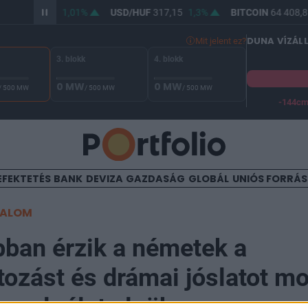
/HUF
365,38
1,01%
USD/HUF
317,15
1,3%
BITCOIN
64 408,8
DUNA VÍZÁL
Mit jelent ez?
3. blokk
4. blokk
0 MW
0 MW
/ 500 MW
/ 500 MW
/ 500 MW
-144c
A Duna vízállása Paksnál -129 cm. A biztonsági határ -144 cm,
EFEKTETÉS
BANK
DEVIZA
GAZDASÁG
GLOBÁL
UNIÓS FORRÁ
TALOM
bban érzik a németek a
tozást és drámai jóslatot m
i szolgálat elnöke