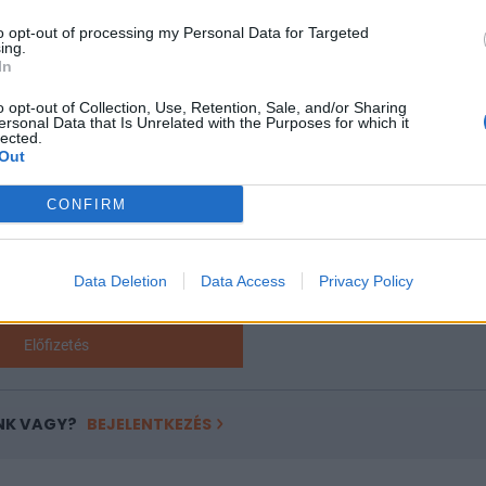
wards díjátadónak is. Részletek a linken.Információ és jelentkez
to opt-out of processing my Personal Data for Targeted
ing.
In
ASÓNK!
o opt-out of Collection, Use, Retention, Sale, and/or Sharing
ersonal Data that Is Unrelated with the Purposes for which it
lected.
a portfolio.hu hírarchívumához tartozik, melynek olvasása előf
Out
ötött.
CONFIRM
övetkezőket tartalmazza:
 teljes cikkarchívum
 BÉT elmúlt 2 év napon belüli
Data Deletion
Data Access
Privacy Policy
Előfizetés
NK VAGY?
BEJELENTKEZÉS