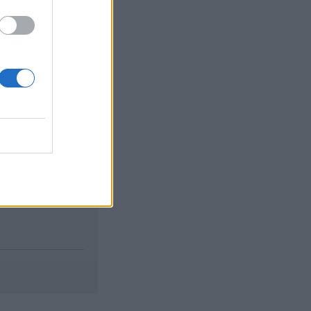
ésAz északi-
izetéses