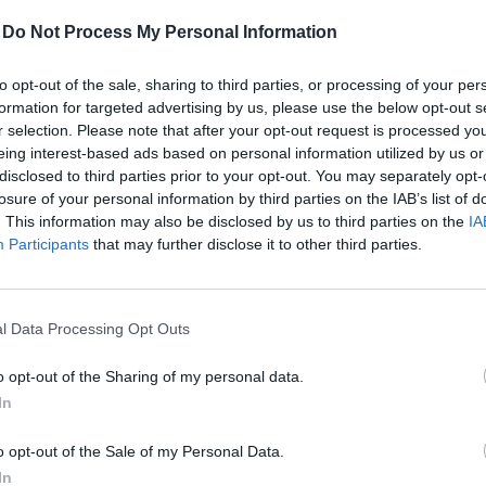
-
Do Not Process My Personal Information
to opt-out of the sale, sharing to third parties, or processing of your per
54
formation for targeted advertising by us, please use the below opt-out s
r selection. Please note that after your opt-out request is processed y
ődik Németország időjárásán a globális klímaváltozás
eing interest-based ads based on personal information utilized by us or
lág egészéhez - a második legmelegebb év volt a felje
disclosed to third parties prior to your opt-out. You may separately opt-
ddi sajtótájékoztatóján Gerhard Adrian. A Német Időjár
losure of your personal information by third parties on the IAB’s list of
. This information may also be disclosed by us to third parties on the
IA
ttal azt is mondta, hogy szerinte nem teljesíthető a p
Participants
that may further disclose it to other third parties.
n rögzített legfeljebb 2 fokos globális hőmérséklet
őtthöz képest, mert most úgy tűnik, hogy 3-4 fokos eme
 tűnik nagy különbségnek, de más elemzések és előre
l Data Processing Opt Outs
elmeztettek, hogy világszerte katasztrofális következ
nének annak, ha akárcsak 3 fokos lenne a melegedés.
o opt-out of the Sharing of my personal data.
In
026Szeptember 8-án jön az év egyik legjelentősebb üzleti fennt
folio Sustainable World 2026. A szektorsemleges konferencia a 
o opt-out of the Sale of my Personal Data.
tásokkal, a legégetőbb beavatkozási gyakorlatokkal foglalkozik,
In