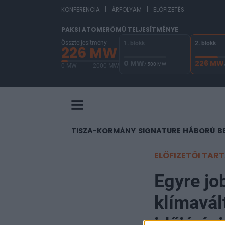
|
|
EUR
KONFERENCIA
ÁRFOLYAM
ELŐFIZETÉS
PAKSI ATOMERŐMŰ TELJESÍTMÉNYE
Összteljesítmény
1. blokk
2. blokk
226 MW
0 MW
226 MW
/ 500 MW
0 MW
2000 MW
A Paksi Atomerőmű összteljesítménye 226 MW. 
TISZA-KORMÁNY
SIGNATURE
HÁBORÚ
B
ELŐFIZETŐI TAR
Egyre jo
klímavál
időjárás