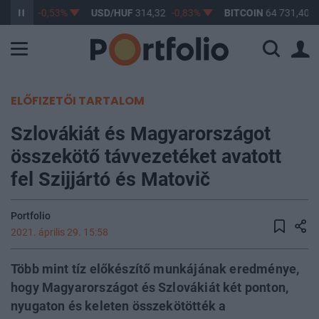
363,47
-0,53%
USD/HUF
314,32
-0,83%
BITCOIN
64 731,40
0
ELŐFIZETŐI TARTALOM
Szlovákiát és Magyarországot
összekötő távvezetéket avatott
fel Szijjártó és Matovič
Portfolio
2021. április 29. 15:58
Több mint tíz előkészítő munkájának eredménye,
hogy Magyarországot és Szlovákiát két ponton,
nyugaton és keleten összekötötték a