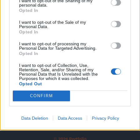
I want to opt-out of the Sharing of my
A keresett cikk a portfolio.hu hírarchívumához
personal data.
tartozik, melynek olvasása előfizetéses
Opted In
regisztrációhoz kötött.
I want to opt-out of the Sale of my
Personal Data.
Az előfizetés a következőket tartalmazza:
Opted In
Portfolio.hu teljes cikkarchívum
I want to opt-out of processing my
Kötéslisták: BÉT elmúlt 2 év napon belüli
Personal Data for Targeted Advertising.
kötéslistái
Opted In
I want to opt-out of Collection, Use,
Előfizetés
Retention, Sale, and/or Sharing of my
Personal Data that Is Unrelated with the
Purposes for which it was collected.
Opted Out
MÁR ELŐFIZETŐNK VAGY?
BEJELENTKEZÉS
CONFIRM
Data Deletion
Data Access
Privacy Policy
© 2026 Portfolio