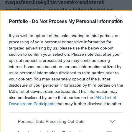
magasfeszültségű távvezetékrendszerek
vonatkozásában - mondta a külgazdasági és
külügyminiszter egy, a közösségi oldalán Gönyűről
Portfolio -
Do Not Process My Personal Information
közvetített sajtótájékoztatón. Azt követően
Szijjártó Péter közösen avatta fel a vezetéket Igor
If you wish to opt-out of the sale, sharing to third parties, or
Matovič-csal, Szlovákia miniszterelnök-
processing of your personal or sensitive information for
helyettesével, pénzügyminiszterével.
targeted advertising by us, please use the below opt-out
section to confirm your selection. Please note that after your
opt-out request is processed you may continue seeing
"Sajóivánkánál egy 23 kilométeres, Gönyűnél pedig egy
interest-based ads based on personal information utilized by
másfél kilométeres egyenként 400 kilovoltos
us or personal information disclosed to third parties prior to
határkeresztező elektromos áram vezetéket építettek, a
your opt-out. You may separately opt-out of the further
magyar oldalon 13 milliárd forintos költséggel, amelynek
disclosure of your personal information by third parties on the
nyomán a két ország villamoshálózatai most már
IAB’s list of downstream participants. This information may
biztonságosan összekötésre kerültek" - jelentette be
also be disclosed by us to third parties on the
IAB’s List of
Szijjártó Péter. Ezek az új távvezetékek javítják...
Downstream Participants
that may further disclose it to other
third parties.
Personal Data Processing Opt Outs
KEDVES OLVASÓNK!