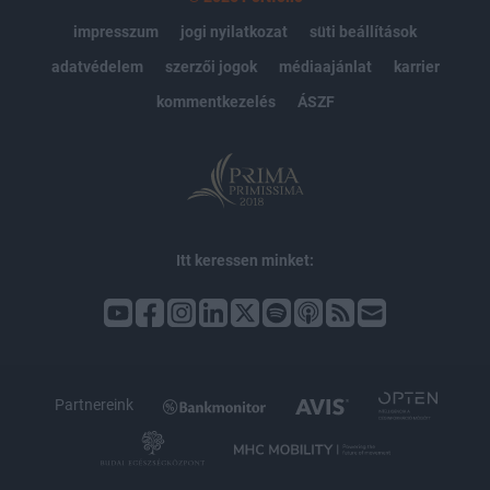
impresszum
jogi nyilatkozat
süti beállítások
adatvédelem
szerzői jogok
médiaajánlat
karrier
kommentkezelés
ÁSZF
Itt keressen minket:
Partnereink