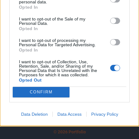
personal data.
tartozik, melynek olvasása előfizetéses
Opted In
regisztrációhoz kötött.
I want to opt-out of the Sale of my
Az előfizetés a következőket tartalmazza:
Personal Data.
Opted In
Portfolio.hu teljes cikkarchívum
Kötéslisták: BÉT elmúlt 2 év napon belüli
I want to opt-out of processing my
Personal Data for Targeted Advertising.
kötéslistái
Opted In
Előfizetés
I want to opt-out of Collection, Use,
Retention, Sale, and/or Sharing of my
Personal Data that Is Unrelated with the
Purposes for which it was collected.
Opted Out
MÁR ELŐFIZETŐNK VAGY?
BEJELENTKEZÉS
CONFIRM
Data Deletion
Data Access
Privacy Policy
© 2026 Portfolio