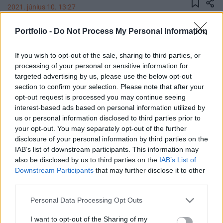
2021. június 10. 13:27
Portfolio -
Do Not Process My Personal Information
Olaszország egymilliárd eurós autóakkumulátor-
beruházást tervez végrehajtani uniós támogatás
If you wish to opt-out of the sale, sharing to third parties, or
igénybe vételével és a Stellantis autóipari
processing of your personal or sensitive information for
konszern részvételével.
targeted advertising by us, please use the below opt-out
section to confirm your selection. Please note that after your
Olaszország áprilisban kért 600 millió eurós támogatást a
opt-out request is processed you may continue seeing
projekt kivitelezéséhez az EU helyreállítási alapjából. A
interest-based ads based on personal information utilized by
Reuters hírügynökséget tájékoztató olasz kormányzati
us or personal information disclosed to third parties prior to
your opt-out. You may separately opt-out of the further
források szerint azonban az akkumulátorgyár kivitelezése
disclosure of your personal information by third parties on the
akár egymilliárd eurós beruházási értéket is generálhat
IAB’s list of downstream participants. This information may
vállalatok és egyéb pénzügyi befektetők részvételével. Az
also be disclosed by us to third parties on the
IAB’s List of
olasz kormány PPP...
Downstream Participants
that may further disclose it to other
third parties.
KEDVES OLVASÓNK!
Personal Data Processing Opt Outs
A keresett cikk a portfolio.hu hírarchívumához
I want to opt-out of the Sharing of my