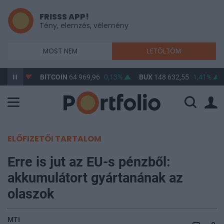
FRISSS APP!
Tény, elemzés, vélemény
MOST NEM
LETÖLTÖM
-0,87%
BITCOIN
64 969,96
0,13%
BUX
148 632,55
1,41%
ELŐFIZETŐI TARTALOM
Erre is jut az EU-s pénzből:
akkumulátort gyártanának az
olaszok
MTI