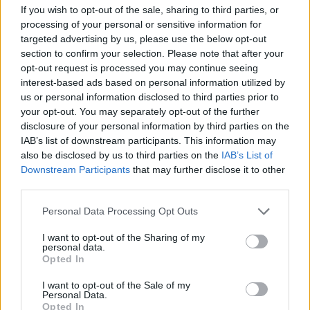
If you wish to opt-out of the sale, sharing to third parties, or
szlogeneket kántálva vonultak az utcákon, valamint Miguel
processing of your personal or sensitive information for
Diaz-Canel elnök lemondását is követelték. Kuba jelenleg
targeted advertising by us, please use the below opt-out
komoly gazdasági válsággal küzd, melyet elsősorban a
section to confirm your selection. Please note that after your
koronavírus-pandémiához kapcsolódó intézkedések
opt-out request is processed you may continue seeing
robbantottak ki; több terület is van az országban, ahol az
interest-based ads based on personal information utilized by
állampolgárok nem jutnak hozzá megfelelő...
us or personal information disclosed to third parties prior to
your opt-out. You may separately opt-out of the further
disclosure of your personal information by third parties on the
KEDVES OLVASÓNK!
IAB’s list of downstream participants. This information may
also be disclosed by us to third parties on the
IAB’s List of
A keresett cikk a portfolio.hu hírarchívumához
Downstream Participants
that may further disclose it to other
tartozik, melynek olvasása előfizetéses
third parties.
regisztrációhoz kötött.
Personal Data Processing Opt Outs
Az előfizetés a következőket tartalmazza:
I want to opt-out of the Sharing of my
Portfolio.hu teljes cikkarchívum
personal data.
Opted In
Kötéslisták: BÉT elmúlt 2 év napon belüli
kötéslistái
I want to opt-out of the Sale of my
Personal Data.
Opted In