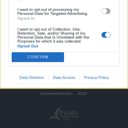
Előfizetés
I want to opt-out of processing my
Personal Data for Targeted Advertising.
Opted In
MÁR ELŐFIZETŐNK VAGY?
BEJELENTKEZÉS
I want to opt-out of Collection, Use,
Retention, Sale, and/or Sharing of my
Personal Data that Is Unrelated with the
Purposes for which it was collected.
Opted Out
CONFIRM
© 2026 Portfolio
impresszum
jogi nyilatkozat
süti beállítások
Data Deletion
Data Access
Privacy Policy
adatvédelem
szerzői jogok
médiaajánlat
karrier
kommentkezelés
ÁSZF