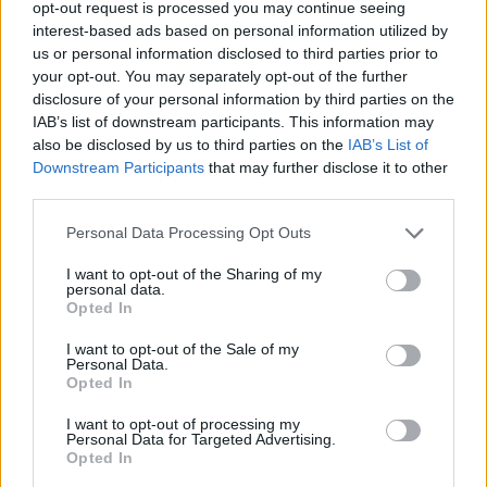
opt-out request is processed you may continue seeing
MTI
interest-based ads based on personal information utilized by
2021. augusztus 21. 21:45
us or personal information disclosed to third parties prior to
your opt-out. You may separately opt-out of the further
Az Iszlám Állam dzsihadista szervezet
disclosure of your personal information by third parties on the
fenyegetése miatt új módokat kell találnia az
IAB’s list of downstream participants. This information may
also be disclosed by us to third parties on the
IAB’s List of
amerikai hadseregnek, hogy a kabuli repülőtérre
Downstream Participants
that may further disclose it to other
el tudja juttatni az evakuálásra kijelölt
third parties.
személyeket - közölte szombaton egy magas
rangú amerikai tisztségviselő.
Personal Data Processing Opt Outs
I want to opt-out of the Sharing of my
Mindez persze tovább bonyolítja az amúgy is kaotikus
personal data.
kimenekítés menetét a radikális iszlamista tálibok kezére
Opted In
került országban. A névtelenséget kérő amerikai illetékes
I want to opt-out of the Sale of my
szerint a kabuli repülőtér környékén kialakult rossz
Personal Data.
Opted In
biztonsági helyzetre tekintettel amerikai és más
állampolgárok kisebb csoportjai különleges utasításokat
I want to opt-out of processing my
kaphatnak arra vonatkozóan, hogy mit kell...
Personal Data for Targeted Advertising.
Opted In