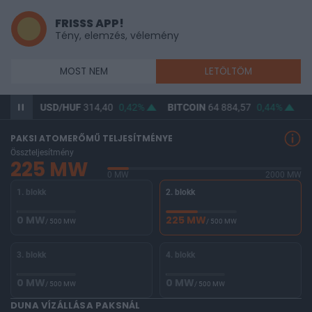
FRISSS APP!
Tény, elemzés, vélemény
MOST NEM
LETÖLTÖM
34%
USD/HUF
314,40
0,42%
BITCOIN
64 884,57
0,44%
B
PAKSI ATOMERŐMŰ TELJESÍTMÉNYE
Összteljesítmény
225 MW
0 MW
2000 MW
1. blokk
2. blokk
0 MW
225 MW
/ 500 MW
/ 500 MW
3. blokk
4. blokk
0 MW
0 MW
/ 500 MW
/ 500 MW
DUNA VÍZÁLLÁSA PAKSNÁL