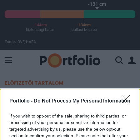
-131 cm
-144cm
-134cm
biztonsági határ
leállási küszöb
Forrás: OVF, HAEA
A Paksi Atomerőmű összteljesítménye 225 MW. A Duna vízállá
ELŐFIZETŐI TARTALOM
Kabuli reptéri dráma: az Iszlám
Portfolio -
Do Not Process My Personal Information
Állam fenyegetése miatt
módosítják az amerikai evakuálás
If you wish to opt-out of the sale, sharing to third parties, or
processing of your personal or sensitive information for
menetét
targeted advertising by us, please use the below opt-out
section to confirm your selection. Please note that after your