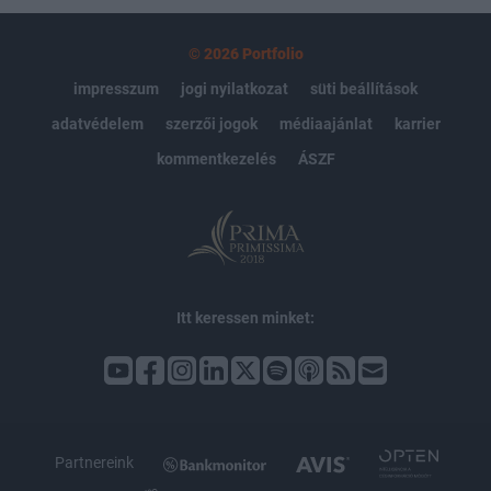
© 2026 Portfolio
impresszum
jogi nyilatkozat
süti beállítások
adatvédelem
szerzői jogok
médiaajánlat
karrier
kommentkezelés
ÁSZF
Itt keressen minket:
Partnereink