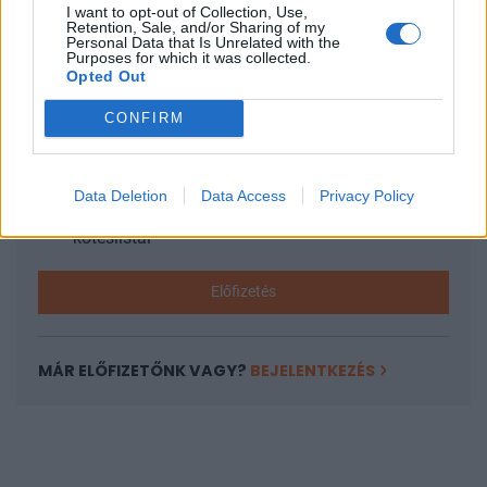
I want to opt-out of Collection, Use,
KEDVES OLVASÓNK!
Retention, Sale, and/or Sharing of my
Personal Data that Is Unrelated with the
Purposes for which it was collected.
A keresett cikk a portfolio.hu hírarchívumához
Opted Out
tartozik, melynek olvasása előfizetéses
regisztrációhoz kötött.
CONFIRM
Az előfizetés a következőket tartalmazza:
Portfolio.hu teljes cikkarchívum
Data Deletion
Data Access
Privacy Policy
Kötéslisták: BÉT elmúlt 2 év napon belüli
kötéslistái
Előfizetés
MÁR ELŐFIZETŐNK VAGY?
BEJELENTKEZÉS