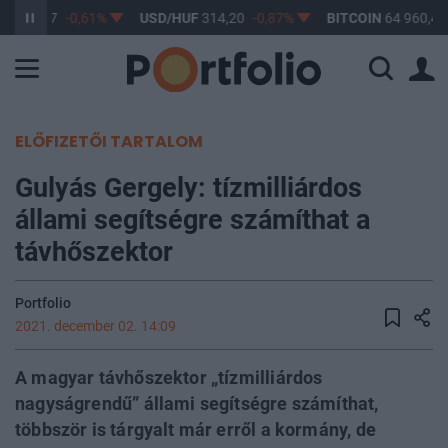
F
363,17
-0,61%
USD/HUF
314,20
-0,87%
BITCOIN
64 960,48
ELŐFIZETŐI TARTALOM
Gulyás Gergely: tízmilliárdos
állami segítségre számíthat a
távhőszektor
Portfolio
2021. december 02. 14:09
A magyar távhőszektor „tízmilliárdos
nagyságrendű” állami segítségre számíthat,
többször is tárgyalt már erről a kormány, de