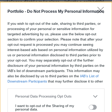
végleges döntés még nincs – jelezte a csütörtöki
Kormányinfón Gulyás Gergely azt követően, hogy a
Portfolio -
Do Not Process My Personal Information
héten is érkezett olyan hír, miszerint az
összeomlás szélén áll a rendszer.
If you wish to opt-out of the sale, sharing to third parties, or
processing of your personal or sensitive information for
Kecskemét - Merre tovább hazai kkv-k? - Versenyképesség
targeted advertising by us, please use the below opt-out
2026-banMerre tovább hazai kkv-k? - Versenyképesség
section to confirm your selection. Please note that after your
2026-ban! Jön a Portfolio félnapos, üzleti vidéki
opt-out request is processed you may continue seeing
interest-based ads based on personal information utilized by
rendezvénysorozata, ami naprakész gazdasági és
us or personal information disclosed to third parties prior to
pénzügyi helyzetképpel segíti a helyi kkv-szektort.
your opt-out. You may separately opt-out of the further
Szeptemberben Szegeden és Kecskeméten
disclosure of your personal information by third parties on the
találkozunk!Információ és jelentkezésA
IAB’s list of downstream participants. This information may
Miniszterelnökséget vezető miniszter...
also be disclosed by us to third parties on the
IAB’s List of
Downstream Participants
that may further disclose it to other
third parties.
KEDVES OLVASÓNK!
Personal Data Processing Opt Outs
A keresett cikk a portfolio.hu hírarchívumához
tartozik, melynek olvasása előfizetéses
I want to opt-out of the Sharing of my
personal data.