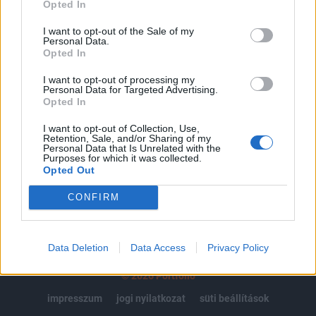
regisztrációhoz kötött.
Opted In
Az előfizetés a következőket tartalmazza:
I want to opt-out of the Sale of my
Personal Data.
Portfolio.hu teljes cikkarchívum
Opted In
Kötéslisták: BÉT elmúlt 2 év napon belüli
kötéslistái
I want to opt-out of processing my
Personal Data for Targeted Advertising.
Opted In
Előfizetés
I want to opt-out of Collection, Use,
Retention, Sale, and/or Sharing of my
Personal Data that Is Unrelated with the
Purposes for which it was collected.
MÁR ELŐFIZETŐNK VAGY?
BEJELENTKEZÉS
Opted Out
CONFIRM
Data Deletion
Data Access
Privacy Policy
© 2026 Portfolio
impresszum
jogi nyilatkozat
süti beállítások