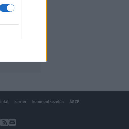
ánlat
karrier
kommentkezelés
ÁSZF