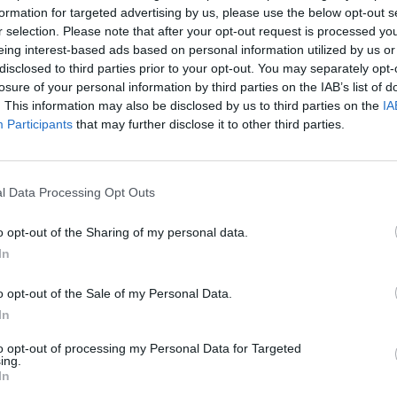
formation for targeted advertising by us, please use the below opt-out s
r selection. Please note that after your opt-out request is processed y
:33
eing interest-based ads based on personal information utilized by us or
disclosed to third parties prior to your opt-out. You may separately opt-
rtók költségeit hónapok óta növeli az energia és a fu
losure of your personal information by third parties on the IAB’s list of
sul az alap- és nyersanyagpiaci árak az első fél évben
. This information may also be disclosed by us to third parties on the
IA
álódtak, így a gyártók több terméküknél (épületgépésze
Participants
that may further disclose it to other third parties.
lő anyagok) 10-20 százalékos áremelésre kényszerüln
 Építőanyag és Építési Termék Szövetség hétfőn.
l Data Processing Opt Outs
ion 2026Új fejezet az építőiparban! Szakma, networking, haték
i szabályokat!Információ és jelentkezésA közlemény szerint a ve
o opt-out of the Sharing of my personal data.
e, a villamos energia ára pedig két és félszeresére nőtt az év e
In
égetett kerámia és tégla termékeknél, a szálas...
o opt-out of the Sale of my Personal Data.
In
ASÓNK!
to opt-out of processing my Personal Data for Targeted
ing.
a portfolio.hu hírarchívumához tartozik, melynek olvasása előf
In
ötött.