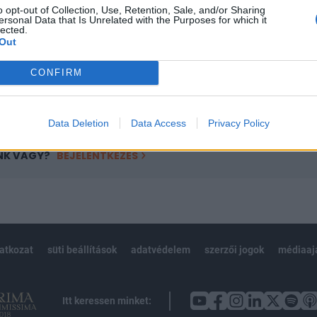
o opt-out of Collection, Use, Retention, Sale, and/or Sharing
övetkezőket tartalmazza:
ersonal Data that Is Unrelated with the Purposes for which it
lected.
 teljes cikkarchívum
Out
 BÉT elmúlt 2 év napon belüli
CONFIRM
Előfizetés
Data Deletion
Data Access
Privacy Policy
NK VAGY?
BEJELENTKEZÉS
latkozat
süti beállítások
adatvédelem
szerzői jogok
médiaaj
Itt keressen minket: