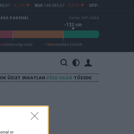
9,67
-0,17%
BUX
148 085,97
-0,67%
OTP
46 750
-1,06%
LÁSA PAKSNÁL
Forrás: OVF, HAEA
-132 cm
4cm
biztonsági határ
-134cm
leállási küszöb
 a leállási küszöb -134 cm.
SOK
ÜZLET
INGATLAN
ZÖLD VILÁG
TŐZSDE
sonal or