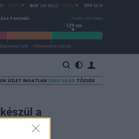
1
-0,37%
BUX
146 563,2
-1,03%
OTP
45 900
-1,82%
MOL
LÁSA PAKSNÁL
Forrás: OVF, HAEA
-129 cm
m
biztonsági határ
-134cm
leállási küszöb
 a leállási küszöb -134 cm.
SOK
ÜZLET
INGATLAN
ZÖLD VILÁG
TŐZSDE
 készül a