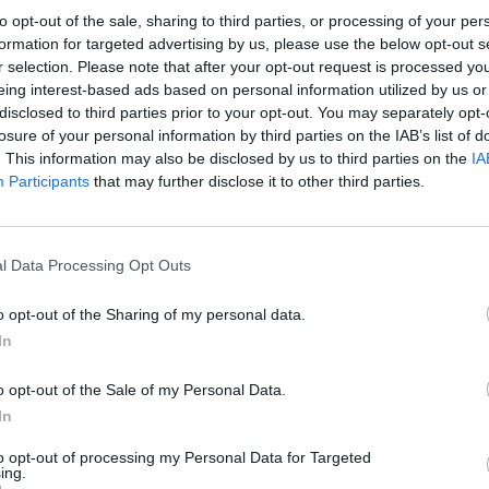
to opt-out of the sale, sharing to third parties, or processing of your per
:01
formation for targeted advertising by us, please use the below opt-out s
r selection. Please note that after your opt-out request is processed y
eing interest-based ads based on personal information utilized by us or
zzétette az Államadósság Kezelő Központ, hogy elkész
disclosed to third parties prior to your opt-out. You may separately opt-
d Kötvény Hatásvizsgálati jelentése 2020-ra, kedd ha
losure of your personal information by third parties on the IAB’s list of
ters IFR szolgáltatása, hogy megbízta Magyarország a
. This information may also be disclosed by us to third parties on the
IA
magyar állam által tervezett zöld kínai kötvény kibocs
Participants
that may further disclose it to other third parties.
l. Ez a magyar állam szemszögéből példa nélküli köt
 kötvénypiacon, és előttünk a régióból csak a lengyel
tóberben.
l Data Processing Opt Outs
korábban megszerezte a zöld kötvény kibocsátási lehetőséget a 
o opt-out of the Sharing of my personal data.
ja összhangban van a nemzetközi zöld kötvény kibocsátási szt
In
ínai zöld kötvény kibocsátási tervet a magyar állam még október 
o opt-out of the Sale of my Personal Data.
atóságnak és a kérelemben az volt benne...
In
to opt-out of processing my Personal Data for Targeted
ASÓNK!
ing.