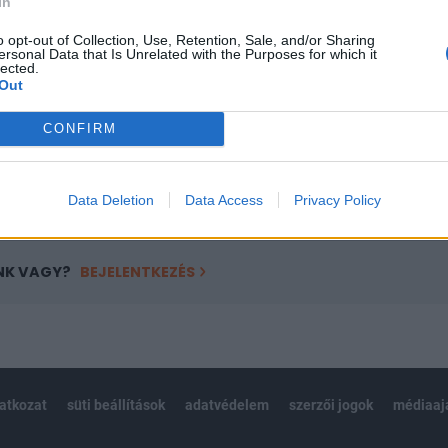
In
a portfolio.hu hírarchívumához tartozik, melynek olvasása előf
ötött.
o opt-out of Collection, Use, Retention, Sale, and/or Sharing
ersonal Data that Is Unrelated with the Purposes for which it
lected.
övetkezőket tartalmazza:
Out
 teljes cikkarchívum
 BÉT elmúlt 2 év napon belüli
CONFIRM
Előfizetés
Data Deletion
Data Access
Privacy Policy
NK VAGY?
BEJELENTKEZÉS
latkozat
süti beállítások
adatvédelem
szerzői jogok
médiaaj