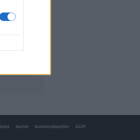
izetéses
ánlat
karrier
kommentkezelés
ÁSZF