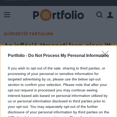
A Paksi Atomerőmű összteljesítménye 437 MW. A Duna vízállá
ELŐFIZETŐI TARTALOM
Az infláció átmeneti lesz, nincs itt
semmi látnivaló - mondja a
Portfolio -
Do Not Process My Personal Information
befektető
If you wish to opt-out of the sale, sharing to third parties, or
processing of your personal or sensitive information for
Portfolio
targeted advertising by us, please use the below opt-out
2021. december 09. 09:49
section to confirm your selection. Please note that after your
opt-out request is processed you may continue seeing
Az inflációs nyomás a világban átmeneti, és amint
interest-based ads based on personal information utilized by
us or personal information disclosed to third parties prior to
enyhülni fog a kínálati oldali nyomás, az infláció
your opt-out. You may separately opt-out of the further
mérséklődhet - mondta Anthony Scaramucci, a
disclosure of your personal information by third parties on the
SkyBridge Capital alapítója és vezetője.