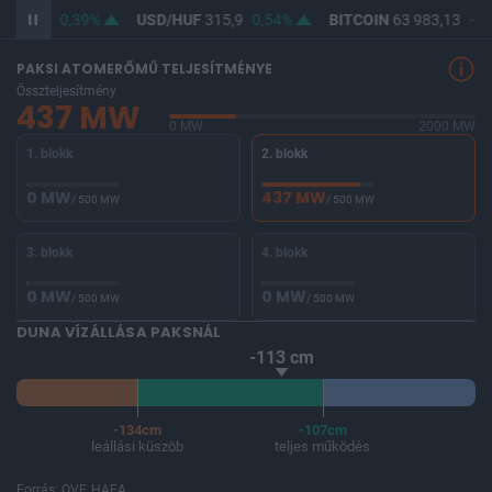
364,59
0,39%
USD/HUF
315,9
0,54%
BITCOIN
63 983,13
-1,
PAKSI ATOMERŐMŰ TELJESÍTMÉNYE
Összteljesítmény
437 MW
0 MW
2000 MW
1. blokk
2. blokk
0 MW
437 MW
/ 500 MW
/ 500 MW
3. blokk
4. blokk
0 MW
0 MW
/ 500 MW
/ 500 MW
DUNA VÍZÁLLÁSA PAKSNÁL
-113 cm
-134cm
-107cm
leállási küszöb
teljes működés
Forrás: OVF, HAEA