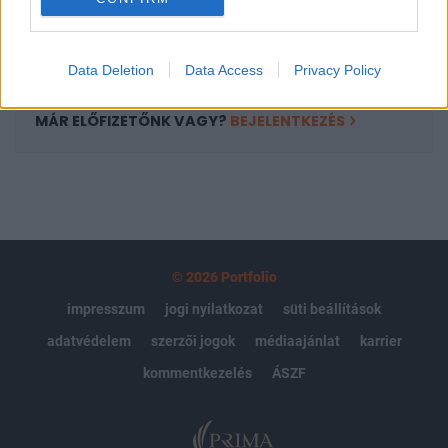
Előfizetés
Data Deletion
Data Access
Privacy Policy
MÁR ELŐFIZETŐNK VAGY?
BEJELENTKEZÉS
© 2026 Portfolio
impresszum
jogi nyilatkozat
süti beállítások
adatvédelem
szerzői jogok
médiaajánlat
karrier
kommentkezelés
ÁSZF