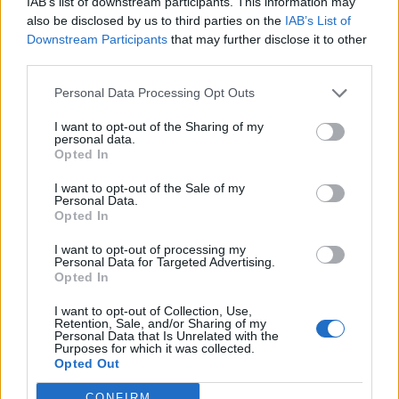
IAB’s list of downstream participants. This information may
also be disclosed by us to third parties on the
IAB’s List of
Scaramucci szerint a jelenlegi áremelkedés nem lesz tartós,
Downstream Participants
that may further disclose it to other
az csupán a krízist követő időszak velejárója - mondta el a
third parties.
befektető a CNBC-nek. Októberben a fogyasztói árak 6,2%-
Personal Data Processing Opt Outs
kal nőttek éves bázison az Egyesült Államokban, ami 30
éve a legnagyobb emelkedésnek számít. A novemberi adat
I want to opt-out of the Sharing of my
personal data.
holnap érkezik. A piaci szereplők és elemzők megosztottak
Opted In
az inflációs kilátásokkal...
I want to opt-out of the Sale of my
Personal Data.
Opted In
KEDVES OLVASÓNK!
I want to opt-out of processing my
A keresett cikk a portfolio.hu hírarchívumához
Personal Data for Targeted Advertising.
tartozik, melynek olvasása előfizetéses
Opted In
regisztrációhoz kötött.
I want to opt-out of Collection, Use,
Retention, Sale, and/or Sharing of my
Az előfizetés a következőket tartalmazza:
Personal Data that Is Unrelated with the
Purposes for which it was collected.
Portfolio.hu teljes cikkarchívum
Opted Out
Kötéslisták: BÉT elmúlt 2 év napon belüli
kötéslistái
CONFIRM