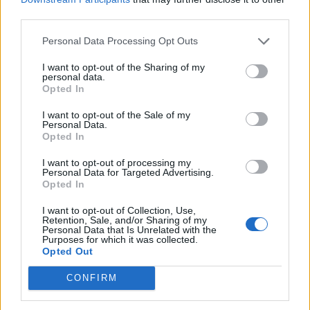
third parties.
valószínűsítettek az októberben jegyzett, 3,5 százalék után.
A bővülés üteme mindazonáltal így is a harmadik
Personal Data Processing Opt Outs
leggyengébb volt azóta, hogy tavaly áprilistól kezdve a
kínai ipar visszaállt a növekedési...
I want to opt-out of the Sharing of my
personal data.
Opted In
KEDVES OLVASÓNK!
I want to opt-out of the Sale of my
Personal Data.
A keresett cikk a portfolio.hu hírarchívumához
Opted In
tartozik, melynek olvasása előfizetéses
I want to opt-out of processing my
regisztrációhoz kötött.
Personal Data for Targeted Advertising.
Opted In
Az előfizetés a következőket tartalmazza:
I want to opt-out of Collection, Use,
Portfolio.hu teljes cikkarchívum
Retention, Sale, and/or Sharing of my
Kötéslisták: BÉT elmúlt 2 év napon belüli
Personal Data that Is Unrelated with the
Purposes for which it was collected.
kötéslistái
Opted Out
CONFIRM
Előfizetés