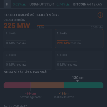
363,96
0,62%
USD/HUF
315,41
0,74%
BITCOIN
64 127,65
-0
PAKSI ATOMERŐMŰ TELJESÍTMÉNYE
Összteljesítmény
225 MW
0 MW
2000 MW
1. blokk
2. blokk
0 MW
225 MW
/ 500 MW
/ 500 MW
3. blokk
4. blokk
0 MW
0 MW
/ 500 MW
/ 500 MW
DUNA VÍZÁLLÁSA PAKSNÁL
-130 cm
-144cm
-134cm
biztonsági határ
leállási küszöb
Forrás: OVF, HAEA