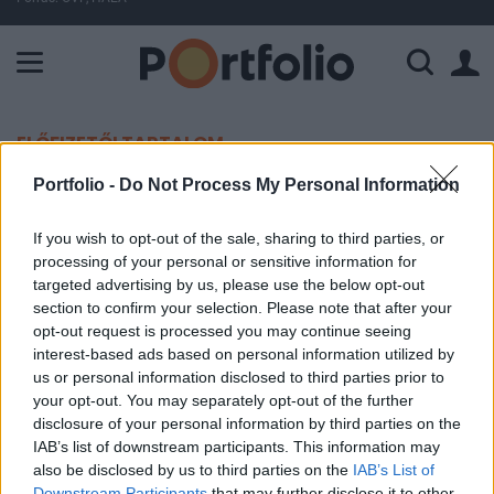
A Paksi Atomerőmű összteljesítménye 225 MW. A Duna vízállá
ELŐFIZETŐI TARTALOM
Portfolio -
Do Not Process My Personal Information
Vérszegény kínai adatok érkeztek
If you wish to opt-out of the sale, sharing to third parties, or
MTI
processing of your personal or sensitive information for
2021. december 15. 08:33
targeted advertising by us, please use the below opt-out
section to confirm your selection. Please note that after your
opt-out request is processed you may continue seeing
Tovább nőtt a kínai ipar novemberben, a
interest-based ads based on personal information utilized by
kiskereskedelem növekedése viszont a vártnál is
us or personal information disclosed to third parties prior to
nagyobb mértékben lassult.
your opt-out. You may separately opt-out of the further
disclosure of your personal information by third parties on the
A kínai statisztikai hivatal szerdán közzétett adatai szerint
IAB’s list of downstream participants. This information may
az ipari termelés novemberben 3,8 százalékkal növekedett
also be disclosed by us to third parties on the
IAB’s List of
éves összevetésben. Elemzők 3,6 százalékos bővülést
Downstream Participants
that may further disclose it to other