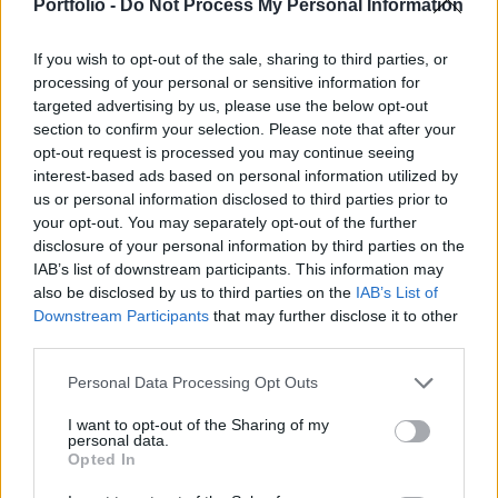
Portfolio -
Do Not Process My Personal Information
- vélekedett a napokban az RTL Klub műsorában
Szlávik János. Az infektológus főorvos beszélt a
If you wish to opt-out of the sale, sharing to third parties, or
hazai járványkilátásokról is és úgy fogalmazott,
processing of your personal or sensitive information for
hogy várható még egy hullám idehaza.
targeted advertising by us, please use the below opt-out
section to confirm your selection. Please note that after your
Szlávik János szerint nagy népszerű a gyerekek oltása, sok
opt-out request is processed you may continue seeing
5-11 éves korosztályba tartozó gyermek szülője gondolja
interest-based ads based on personal information utilized by
us or personal information disclosed to third parties prior to
úgy, hogy megvédei a gyermekét a fertőzés ellen és attól is,
your opt-out. You may separately opt-out of the further
hogy a gyermek hazahozza a fertőzést. Megvédi attól is,
disclosure of your personal information by third parties on the
hogy ha az osztályban valaki pozitív lesz, akkor
IAB’s list of downstream participants. This information may
karanténba kerüljön és otthon kelljen lenni. Ez három
also be disclosed by us to third parties on the
IAB’s List of
lényeges ok - magyarázta az infektológus...
Downstream Participants
that may further disclose it to other
third parties.
KEDVES OLVASÓNK!
Personal Data Processing Opt Outs
A keresett cikk a portfolio.hu hírarchívumához
I want to opt-out of the Sharing of my
personal data.
tartozik, melynek olvasása előfizetéses
Opted In
regisztrációhoz kötött.