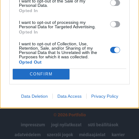
I want to opt-out of the Sale of my
Az előfizetés a következőket tartalmazza:
Personal Data.
Opted In
Portfolio.hu teljes cikkarchívum
Kötéslisták: BÉT elmúlt 2 év napon belüli
I want to opt-out of processing my
Personal Data for Targeted Advertising.
kötéslistái
Opted In
I want to opt-out of Collection, Use,
Előfizetés
Retention, Sale, and/or Sharing of my
Personal Data that Is Unrelated with the
Purposes for which it was collected.
Opted Out
MÁR ELŐFIZETŐNK VAGY?
BEJELENTKEZÉS
CONFIRM
Data Deletion
Data Access
Privacy Policy
© 2026 Portfolio
impresszum
jogi nyilatkozat
süti beállítások
adatvédelem
szerzői jogok
médiaajánlat
karrier