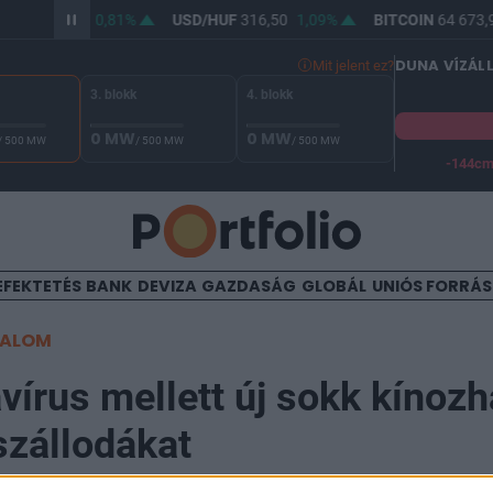
HUF
364,66
0,81%
USD/HUF
316,50
1,09%
BITCOIN
64 673,9
DUNA VÍZÁL
Mit jelent ez?
3. blokk
4. blokk
0 MW
0 MW
/ 500 MW
/ 500 MW
/ 500 MW
-144c
A Duna vízállása Paksnál -129 cm. A biztonsági határ -144 cm,
EFEKTETÉS
BANK
DEVIZA
GAZDASÁG
GLOBÁL
UNIÓS FORRÁ
TALOM
vírus mellett új sokk kínozh
zállodákat