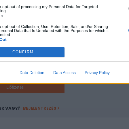
sillagos hotelekre sem jellemző az önkéntes zárlat....
to opt-out of processing my Personal Data for Targeted
ing.
In
ASÓNK!
o opt-out of Collection, Use, Retention, Sale, and/or Sharing
ersonal Data that Is Unrelated with the Purposes for which it
a portfolio.hu hírarchívumához tartozik, melynek olvasása előf
lected.
Out
ötött.
övetkezőket tartalmazza:
CONFIRM
 teljes cikkarchívum
 BÉT elmúlt 2 év napon belüli
Data Deletion
Data Access
Privacy Policy
Előfizetés
NK VAGY?
BEJELENTKEZÉS