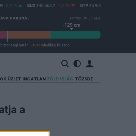
9
0,11%
BUX
146 563,2
-1,03%
OTP
45 900
-1,82%
MOL
LÁSA PAKSNÁL
Forrás: OVF, HAEA
-129 cm
m
biztonsági határ
-134cm
leállási küszöb
 a leállási küszöb -134 cm.
SOK
ÜZLET
INGATLAN
ZÖLD VILÁG
TŐZSDE
atja a