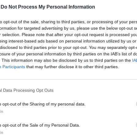
-
Do Not Process My Personal Information
:01
to opt-out of the sale, sharing to third parties, or processing of your per
l ment a hazai szállodai szektornak, ennek ellenére s
formation for targeted advertising by us, please use the below opt-out s
v végén pedig újra egyre több hotel szünetelteti a szolgá
r selection. Please note that after your opt-out request is processed y
eing interest-based ads based on personal information utilized by us or
állodáknál jelentős a szobaszámvisszaesés, ezek a váll
disclosed to third parties prior to your opt-out. You may separately opt-
ső 5 hónap kényszerű zárlatát, majd a koronavírus 4. h
losure of your personal information by third parties on the IAB’s list of
t a turisztikai forgalomban. Hasonló forgalom- és váll
. This information may also be disclosed by us to third parties on the
IA
moltak be az apartmankiadók. Jövő év elején az alac
Participants
that may further disclose it to other third parties.
ellett még az lesz a nagy kérdés, hogy a 4-5-szörös,
iaáremelkedést hogyan tudják majd kigazdálkodni a h
ormány által meghirdetett kis- és középvállalkozások
l Data Processing Opt Outs
ak a 10 fő alatti alkalmazottakkal dolgozó panzióknak 
o opt-out of the Sharing of my personal data.
s, hogy a piaci energiaárakkal kell majd számolniuk.
In
gyar Szállodák és Éttermek Szövetségének elnöke azt mondta, 
o opt-out of the Sale of my Personal Data.
ább érzékelhető a koronavírushatás. 2019-hez képest ebben a kí
In
mvisszaesés, országos szinten 30 százalékos. A 4 csillagosakn