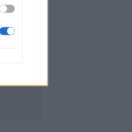
izetéses