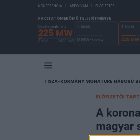
|
|
EUR/
KONFERENCIA
ÁRFOLYAM
ELŐFIZETÉS
PAKSI ATOMERŐMŰ TELJESÍTMÉNYE
Összteljesítmény
1. blokk
2. blokk
225 MW
0 MW
225 MW
/ 500 MW
0 MW
2000 MW
A Paksi Atomerőmű összteljesítménye 225 MW. 
TISZA-KORMÁNY
SIGNATURE
HÁBORÚ
B
ELŐFIZETŐI TAR
A korona
magyar s