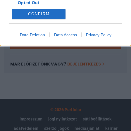
Opted Out
Az előfizetés a következőket tartalmazza:
Portfolio.hu teljes cikkarchívum
CONFIRM
Kötéslisták: BÉT elmúlt 2 év napon belüli
kötéslistái
Data Deletion
Data Access
Privacy Policy
Előfizetés
MÁR ELŐFIZETŐNK VAGY?
BEJELENTKEZÉS
© 2026 Portfolio
impresszum
jogi nyilatkozat
süti beállítások
adatvédelem
szerzői jogok
médiaajánlat
karrier