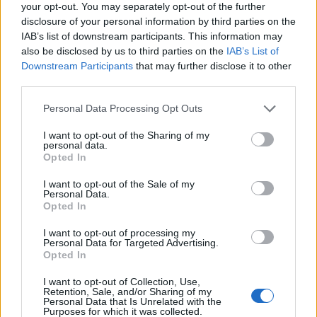
your opt-out. You may separately opt-out of the further
átformálták az életünket, gondolkodásunkat,
disclosure of your personal information by third parties on the
korábban soha nem tapasztalt lehetőségeket
IAB’s list of downstream participants. This information may
nyitva egy fenntarthatóbb, egészségesebb,
also be disclosed by us to third parties on the
IAB’s List of
emberibb jövő felé.
Downstream Participants
that may further disclose it to other
third parties.
Követeléskezelési trendek 2026A Portfolio és az EOS közös
Personal Data Processing Opt Outs
szervezésű félnapos konferenciája a kintlévőség-kezelés
egyik fontos hazai szakmai eseménye, amelyet immár 11.
I want to opt-out of the Sharing of my
personal data.
éve rendezünk meg. Idén szeptemberben kiemelt figyelmet
Opted In
fordítunk azokra a témákra, amelyek jelenleg leginkább
formálják a szakmát: a változó gazdaságpolitikai
I want to opt-out of the Sale of my
Personal Data.
környezet hatásaira, az új szabályozási...
Opted In
I want to opt-out of processing my
Personal Data for Targeted Advertising.
KEDVES OLVASÓNK!
Opted In
A keresett cikk a portfolio.hu hírarchívumához
I want to opt-out of Collection, Use,
tartozik, melynek olvasása előfizetéses
Retention, Sale, and/or Sharing of my
Personal Data that Is Unrelated with the
regisztrációhoz kötött.
Purposes for which it was collected.