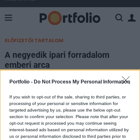
A Paksi Atomerőmű összteljesítménye 226 MW. A Duna vízállá
ELŐFIZETŐI TARTALOM
A negyedik ipari forradalom
emberi arca
Jeránek Tamás, Siemens
Portfolio -
Do Not Process My Personal Information
2021. december 28. 11:00
If you wish to opt-out of the sale, sharing to third parties, or
processing of your personal or sensitive information for
Tíz éve, a világ legnagyobb ipari technológiai
targeted advertising by us, please use the below opt-out
vásárán, a Hannover Messen találkozhattak
section to confirm your selection. Please note that after your
először a meghatározó piaci szereplők az Ipar 4.0
opt-out request is processed you may continue seeing
fogalommal. A negyedik ipari forradalom
interest-based ads based on personal information utilized by
us or personal information disclosed to third parties prior to
vívmányai azóta sok területen szinte teljesen