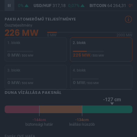
F
365,43
0%
USD/HUF
317,18
0,07%
BITCOIN
64 264,31
0%
PAKSI ATOMERŐMŰ TELJESÍTMÉNYE
Összteljesítmény
226 MW
0 MW
2000 MW
1. blokk
2. blokk
0 MW
226 MW
/ 500 MW
/ 500 MW
3. blokk
4. blokk
0 MW
0 MW
/ 500 MW
/ 500 MW
DUNA VÍZÁLLÁSA PAKSNÁL
-127 cm
-144cm
-134cm
biztonsági határ
leállási küszöb
Forrás: OVF, HAEA