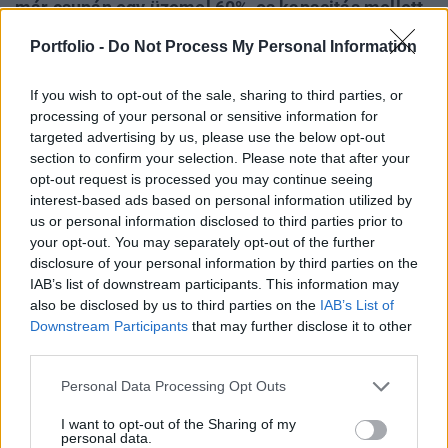
már csupán egy üzemel 60%-os kapacitás mellett,
a többi gyakorlatilag nem termel – derült ki a
Portfolio -
Do Not Process My Personal Information
Nemzetközi Atomenergia Ügynökség
főigazgatójának péntek délelőtti legutolsó
If you wish to opt-out of the sale, sharing to third parties, or
közleményéből.
processing of your personal or sensitive information for
targeted advertising by us, please use the below opt-out
Jó hír, hogy a jelenlegi ismeretek szerint nem sérült meg az
section to confirm your selection. Please note that after your
atomerőmű kritikus infrastruktúrája az éjjeli harcokban, de
opt-out request is processed you may continue seeing
interest-based ads based on personal information utilized by
még idő kell, mire mindent át tudnak vizsgálni. A AÜ
us or personal information disclosed to third parties prior to
tudomása szerint nem emelkedett meg a radioaktív
your opt-out. You may separately opt-out of the further
sugárzás az erőmű körül, de a főigazgató a közlemény
disclosure of your personal information by third parties on the
szerint rendkívül nyugtalan, hogy olyan alapvető
IAB’s list of downstream participants. This information may
megállapodást sértettek meg az oroszok, miszerint...
also be disclosed by us to third parties on the
IAB’s List of
Downstream Participants
that may further disclose it to other
third parties.
KEDVES OLVASÓNK!
Personal Data Processing Opt Outs
A keresett cikk a portfolio.hu hírarchívumához
I want to opt-out of the Sharing of my
tartozik, melynek olvasása előfizetéses
personal data.