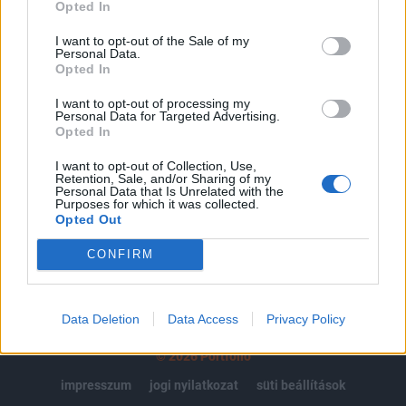
regisztrációhoz kötött.
Opted In
Az előfizetés a következőket tartalmazza:
I want to opt-out of the Sale of my
Personal Data.
Portfolio.hu teljes cikkarchívum
Opted In
Kötéslisták: BÉT elmúlt 2 év napon belüli
kötéslistái
I want to opt-out of processing my
Personal Data for Targeted Advertising.
Opted In
Előfizetés
I want to opt-out of Collection, Use,
Retention, Sale, and/or Sharing of my
Personal Data that Is Unrelated with the
Purposes for which it was collected.
MÁR ELŐFIZETŐNK VAGY?
BEJELENTKEZÉS
Opted Out
CONFIRM
Data Deletion
Data Access
Privacy Policy
© 2026 Portfolio
impresszum
jogi nyilatkozat
süti beállítások