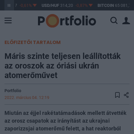
F
363,17
-0,61%
USD/HUF
314,20
-0,87%
BITCOIN
65 081,78
ELŐFIZETŐI TARTALOM
Máris szinte teljesen leállították
az oroszok az óriási ukrán
atomerőművet
Portfolio
2022. március 04. 12:19
Miután az éjjel rakétatámadások mellett átvették
az orosz csapatok az irányítást az ukrajnai
zaporizzsjai atomerőmű felett, a hat reaktorból