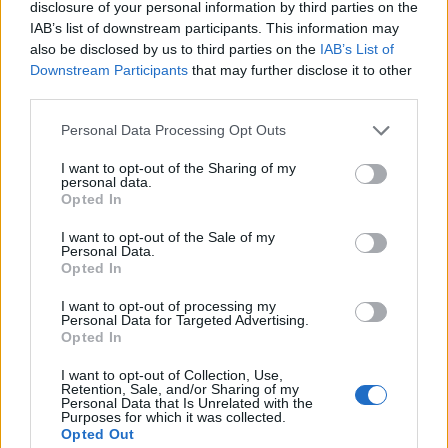
disclosure of your personal information by third parties on the
hangsúlyozta, hogy zavartalan Magyarország
IAB’s list of downstream participants. This information may
kőolaj- és földgázellátása.
also be disclosed by us to third parties on the
IAB’s List of
Downstream Participants
that may further disclose it to other
A videós nyilatkozat főbb üzenetei: A honvédelmi miniszter
third parties.
a magyar csapatok jelentős részét a keleti határra
Personal Data Processing Opt Outs
vezényelte, hogy a magyar haderő „meg tudja védeni a
keleti határt, ezért plusz erőre nincs szükség”. "Nem
I want to opt-out of the Sharing of my
personal data.
született ma olyan döntés", amely nyomán közvetlen
Opted In
NATO-Oroszország konfliktus jönne létre (az ukránok a
légtér NATO általi lezárását követelték...
I want to opt-out of the Sale of my
Personal Data.
Opted In
KEDVES OLVASÓNK!
I want to opt-out of processing my
Personal Data for Targeted Advertising.
A keresett cikk a portfolio.hu hírarchívumához
Opted In
tartozik, melynek olvasása előfizetéses
I want to opt-out of Collection, Use,
regisztrációhoz kötött.
Retention, Sale, and/or Sharing of my
Personal Data that Is Unrelated with the
Purposes for which it was collected.
Az előfizetés a következőket tartalmazza:
Opted Out