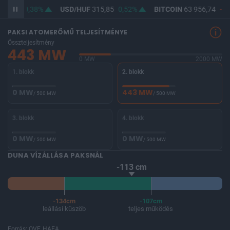
64,55
0,38%
USD/HUF
315,85
0,52%
BITCOIN
63 956,74
-1,
PAKSI ATOMERŐMŰ TELJESÍTMÉNYE
Összteljesítmény
443 MW
0 MW
2000 MW
1. blokk
2. blokk
0 MW
443 MW
/ 500 MW
/ 500 MW
3. blokk
4. blokk
0 MW
0 MW
/ 500 MW
/ 500 MW
DUNA VÍZÁLLÁSA PAKSNÁL
-113 cm
-134cm
-107cm
leállási küszöb
teljes működés
Forrás: OVF, HAEA