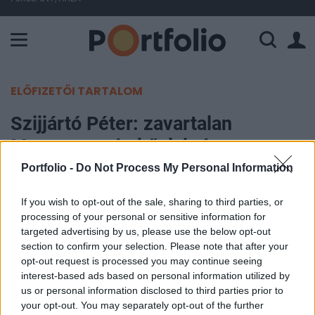
A Paksi Atomerőmű összteljesítménye 443 MW. A Duna vízállá
ELŐFIZETŐI TARTALOM
Szijjártó Péter: zavartalan
Magyarország kőolaj- és
földgázellátása
Portfolio -
Do Not Process My Personal Information
If you wish to opt-out of the sale, sharing to third parties, or
Portfolio
processing of your personal or sensitive information for
2022. március 04. 14:10
targeted advertising by us, please use the below opt-out
section to confirm your selection. Please note that after your
A NATO ma délelőtti rendkívüli brüsszeli
opt-out request is processed you may continue seeing
értekezlete után élő Facebook-videóban
interest-based ads based on personal information utilized by
us or personal information disclosed to third parties prior to
jelentkezett be Szijjártó Péter külgazdasági és
your opt-out. You may separately opt-out of the further
külügyminiszter és többek között azt