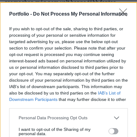
csomagban még nem volt benne több fontos
szankció, például, hogy az oroszhoz hasonlóan a
Portfolio -
Do Not Process My Personal Information
fehérorosz jegybankot is elvágják a külföldi
tartalékaitól.
If you wish to opt-out of the sale, sharing to third parties, or
processing of your personal or sensitive information for
Tegnap kiszivárgott az EU-s szankciós csomag előzetes
targeted advertising by us, please use the below opt-out
tervezete, ám a tegnapi értesüléshez képest újabb
section to confirm your selection. Please note that after your
újdonságok kerültek bele a csomagba. A szankciós
opt-out request is processed you may continue seeing
interest-based ads based on personal information utilized by
csomag a következő fontos lépéseket tartalmazza a
us or personal information disclosed to third parties prior to
hivatalosan kiadott tájékoztató szerint: A fehérorosz
your opt-out. You may separately opt-out of the further
jegybankot elvágják az EU-ban nyilvántartott tartalékaitól
disclosure of your personal information by third parties on the
azzal, hogy befagyasztják ezeket az eszközöket, és
IAB’s list of downstream participants. This information may
megtiltják...
also be disclosed by us to third parties on the
IAB’s List of
Downstream Participants
that may further disclose it to other
third parties.
KEDVES OLVASÓNK!
Personal Data Processing Opt Outs
A keresett cikk a portfolio.hu hírarchívumához
tartozik, melynek olvasása előfizetéses
I want to opt-out of the Sharing of my
personal data.