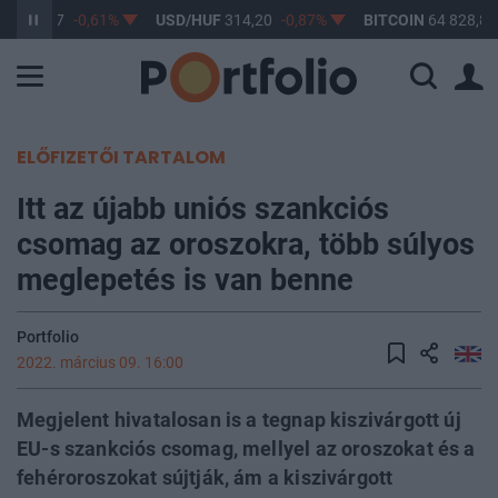
UF
363,17
-0,61%
USD/HUF
314,20
-0,87%
BITCOIN
64 828,80
ELŐFIZETŐI TARTALOM
Itt az újabb uniós szankciós
csomag az oroszokra, több súlyos
meglepetés is van benne
Portfolio
2022. március 09. 16:00
Megjelent hivatalosan is a tegnap kiszivárgott új
EU-s szankciós csomag, mellyel az oroszokat és a
fehéroroszokat sújtják, ám a kiszivárgott