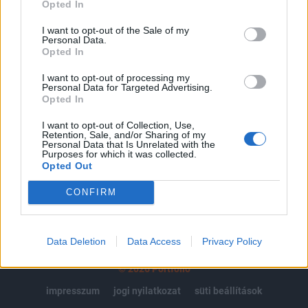
regisztrációhoz kötött.
Opted In
Az előfizetés a következőket tartalmazza:
I want to opt-out of the Sale of my
Personal Data.
Portfolio.hu teljes cikkarchívum
Opted In
Kötéslisták: BÉT elmúlt 2 év napon belüli
kötéslistái
I want to opt-out of processing my
Personal Data for Targeted Advertising.
Opted In
Előfizetés
I want to opt-out of Collection, Use,
Retention, Sale, and/or Sharing of my
Personal Data that Is Unrelated with the
Purposes for which it was collected.
MÁR ELŐFIZETŐNK VAGY?
BEJELENTKEZÉS
Opted Out
CONFIRM
Data Deletion
Data Access
Privacy Policy
© 2026 Portfolio
impresszum
jogi nyilatkozat
süti beállítások