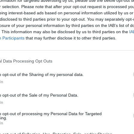
formation for targeted advertising by us, please use the below opt-out s
r selection. Please note that after your opt-out request is processed y
30
eing interest-based ads based on personal information utilized by us or
disclosed to third parties prior to your opt-out. You may separately opt-
losure of your personal information by third parties on the IAB’s list of
 növekedés a korábban vártnál több mint 1 százalékpo
. This information may also be disclosed by us to third parties on the
IA
t az idén az oroszok Ukrajnában indított háborúja miat
Participants
that may further disclose it to other third parties.
sében. A nemzetközi szervezet (nagy bizonytalanságot
t az inflációt 2,5 százalékponttal dobja meg az orosz 
l Data Processing Opt Outs
eres csatornát különböztet meg: az orosz gazdaság zsugorodás
, illetve a nyersanyagárak emelkedéséből fakadó hatásokat. A v
o opt-out of the Sharing of my personal data.
atás nagyjából egyforma mértékben csökkenti, ám az eurózónáb
In
z és olaj) drágulásának fékező ereje. Az inflációt természetesen
o opt-out of the Sale of my Personal Data.
In
ASÓNK!
to opt-out of processing my Personal Data for Targeted
a portfolio.hu hírarchívumához tartozik, melynek olvasása előf
ing.
ötött.
In
övetkezőket tartalmazza: