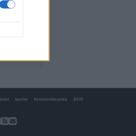
ánlat
karrier
kommentkezelés
ÁSZF