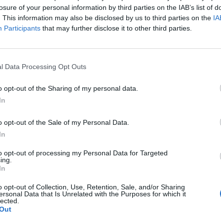
szelben, a tagországok külügy- és védelmi minisztere
losure of your personal information by third parties on the IAB’s list of
sét követően hétfőn.
. This information may also be disclosed by us to third parties on the
IA
Participants
that may further disclose it to other third parties.
tótájékoztatóján hangsúlyozta: a korlátozó intézkedések továbbra
niós megközelítésnek, hogy a lehető legnagyobb nyomást gyako
megállítása érdekében. A tanácsülésen elfogadott, a biztonságr
l Data Processing Opt Outs
i iránytűnek nevezett uniós cselekvési tervvel...
o opt-out of the Sharing of my personal data.
In
ASÓNK!
a portfolio.hu hírarchívumához tartozik, melynek olvasása előf
o opt-out of the Sale of my Personal Data.
ötött.
In
övetkezőket tartalmazza:
to opt-out of processing my Personal Data for Targeted
ing.
 teljes cikkarchívum
In
 BÉT elmúlt 2 év napon belüli
o opt-out of Collection, Use, Retention, Sale, and/or Sharing
ersonal Data that Is Unrelated with the Purposes for which it
lected.
Out
Előfizetés