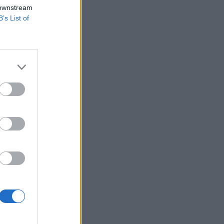
inek közösen
 downstream
B’s List of
 is fontos részét
rolja Oroszországra
a és védelemre
izetéses