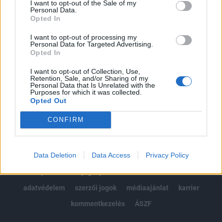
I want to opt-out of the Sale of my
Kötéslisták: BÉT elmúlt 2 év napon belüli
Personal Data.
kötéslistái
Opted In
I want to opt-out of processing my
Előfizetés
Personal Data for Targeted Advertising.
Opted In
I want to opt-out of Collection, Use,
MÁR ELŐFIZETŐNK VAGY?
BEJELENTKEZÉS
Retention, Sale, and/or Sharing of my
Personal Data that Is Unrelated with the
Purposes for which it was collected.
Opted Out
CONFIRM
Data Deletion
Data Access
Privacy Policy
© 2026 Portfolio
impresszum
jogi nyilatkozat
süti beállítások
adatvédelem
szerzői jogok
médiaajánlat
karrier
kommentkezelés
ÁSZF