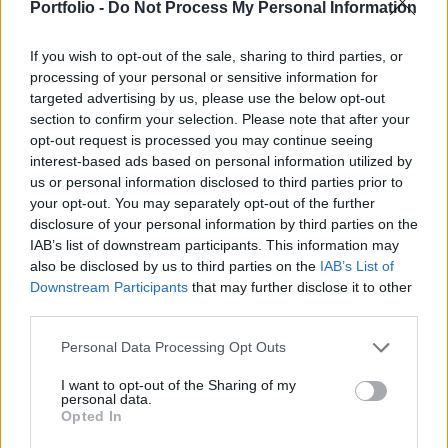
és a Nyugat számos büntető intézkedést vezetett
Portfolio -
Do Not Process My Personal Information
be Moszkvával szemben.
If you wish to opt-out of the sale, sharing to third parties, or
A londoni Markit Economics gazdaságkutató intézet
processing of your personal or sensitive information for
targeted advertising by us, please use the below opt-out
márciusi szolgáltatóipari beszerzésimendzser-indexe (BMI)
section to confirm your selection. Please note that after your
38,1 pontra esett a februári 52,1 pontról. "A legfrissebb
opt-out request is processed you may continue seeing
adatok az orosz szolgáltatóipari szektorban az üzleti
interest-based ads based on personal information utilized by
aktivitás markáns visszaesését mutatják, ami ellentétben
us or personal information disclosed to third parties prior to
áll az előző időszakban tapasztalt szerény bővüléssel" -
your opt-out. You may separately opt-out of the further
jegyzi meg a Markit. Márciusban az orosz...
disclosure of your personal information by third parties on the
IAB’s list of downstream participants. This information may
also be disclosed by us to third parties on the
IAB’s List of
KEDVES OLVASÓNK!
Downstream Participants
that may further disclose it to other
third parties.
A keresett cikk a portfolio.hu hírarchívumához
tartozik, melynek olvasása előfizetéses
Personal Data Processing Opt Outs
regisztrációhoz kötött.
I want to opt-out of the Sharing of my
personal data.
Az előfizetés a következőket tartalmazza:
Opted In
Portfolio.hu teljes cikkarchívum