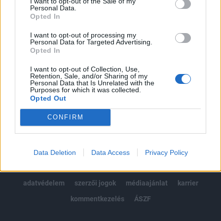
I want to opt-out of the Sale of my
Kötéslisták: BÉT elmúlt 2 év napon belüli
Personal Data.
kötéslistái
Opted In
I want to opt-out of processing my
Előfizetés
Personal Data for Targeted Advertising.
Opted In
I want to opt-out of Collection, Use,
MÁR ELŐFIZETŐNK VAGY?
BEJELENTKEZÉS
Retention, Sale, and/or Sharing of my
Personal Data that Is Unrelated with the
Purposes for which it was collected.
Opted Out
CONFIRM
© 2026 Portfolio
Data Deletion
Data Access
Privacy Policy
impresszum
jogi nyilatkozat
süti beállítások
adatvédelem
szerzői jogok
médiaajánlat
karrier
kommentkezelés
ÁSZF