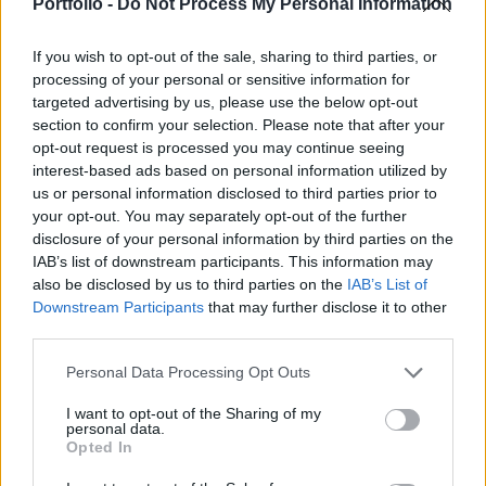
lakossági kereslet azonnal megjelent a boltokban.
Portfolio -
Do Not Process My Personal Information
Februárban a kiskereskedelmi forgalom volumene 9,8%-kal
If you wish to opt-out of the sale, sharing to third parties, or
haladta meg az egy évvel korábbi szintet. Az éves
processing of your personal or sensitive information for
dinamika 2000 óta nem sokszor volt ennél magasabb: épp
targeted advertising by us, please use the below opt-out
section to confirm your selection. Please note that after your
a koronavírus-válság előtt egyszer, illetve a 2002-2003-as
opt-out request is processed you may continue seeing
időszakban. Most is hasonló okai vannak a gyors
interest-based ads based on personal information utilized by
növekedésnek, mint korábban: a kormányzat jelentős
us or personal information disclosed to third parties prior to
jövedelempolitikai lépései a lakossági keresletre
your opt-out. You may separately opt-out of the further
erőteljesen...
disclosure of your personal information by third parties on the
IAB’s list of downstream participants. This information may
also be disclosed by us to third parties on the
IAB’s List of
KEDVES OLVASÓNK!
Downstream Participants
that may further disclose it to other
third parties.
A keresett cikk a portfolio.hu hírarchívumához
tartozik, melynek olvasása előfizetéses
Personal Data Processing Opt Outs
regisztrációhoz kötött.
I want to opt-out of the Sharing of my
personal data.
Az előfizetés a következőket tartalmazza:
Opted In
Portfolio.hu teljes cikkarchívum