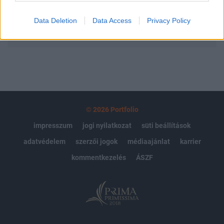
Data Deletion
Data Access
Privacy Policy
MÁR ELŐFIZETŐNK VAGY?
BEJELENTKEZÉS
© 2026 Portfolio
impresszum
jogi nyilatkozat
süti beállítások
adatvédelem
szerzői jogok
médiaajánlat
karrier
kommentkezelés
ÁSZF