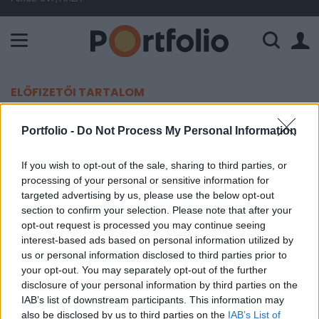
A Paksi Atomerőmű összteljesítménye 226 MW. A Duna vízállá
ELŐFIZETŐI TARTALOM
Választás 2022: Megvan az utolsó
Portfolio -
Do Not Process My Personal Information
36 szavazat
If you wish to opt-out of the sale, sharing to third parties, or
processing of your personal or sensitive information for
MTI
targeted advertising by us, please use the below opt-out
2022. április 07. 17:38
section to confirm your selection. Please note that after your
opt-out request is processed you may continue seeing
Csütörtökön délután az utolsó külképviseleti urna
interest-based ads based on personal information utilized by
us or personal information disclosed to third parties prior to
is megérkezett a Nemzeti Választási Irodához
your opt-out. You may separately opt-out of the further
(NVI), a Hanoiból érkező urna 36 voksot tartalmaz.
disclosure of your personal information by third parties on the
IAB’s list of downstream participants. This information may
A Nemzeti Választási Bizottság (NVB) csütörtöki ülésén
also be disclosed by us to third parties on the
IAB’s List of