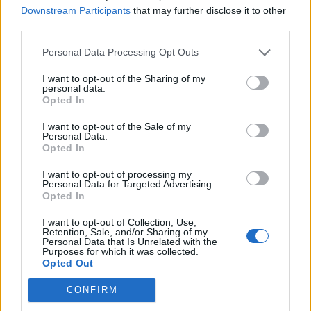
megtekintette a visszaérkezett urnát és urnazáró címkéket,
Downstream Participants
that may further disclose it to other
és a tagok meggyőződtek arról, hogy azok sértetlenek, így
third parties.
nincs törvényi akadálya annak, hogy az urnában lévő
Personal Data Processing Opt Outs
voksokat összeszámlálják. A szavazás napján külföldön
tartózkodó, magyarországi lakcímmel rendelkező
I want to opt-out of the Sharing of my
választópolgárok Magyarország...
personal data.
Opted In
I want to opt-out of the Sale of my
KEDVES OLVASÓNK!
Personal Data.
Opted In
A keresett cikk a portfolio.hu hírarchívumához
tartozik, melynek olvasása előfizetéses
I want to opt-out of processing my
Personal Data for Targeted Advertising.
regisztrációhoz kötött.
Opted In
Az előfizetés a következőket tartalmazza:
I want to opt-out of Collection, Use,
Retention, Sale, and/or Sharing of my
Portfolio.hu teljes cikkarchívum
Personal Data that Is Unrelated with the
Purposes for which it was collected.
Kötéslisták: BÉT elmúlt 2 év napon belüli
Opted Out
kötéslistái
CONFIRM
Előfizetés