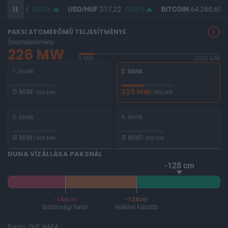
F
365,49
0,02%
USD/HUF
317,22
0,08%
BITCOIN
64 260,69
PAKSI ATOMERŐMŰ TELJESÍTMÉNYE
Összteljesítmény
226 MW
0 MW
2000 MW
1. blokk
2. blokk
0 MW
226 MW
/ 500 MW
/ 500 MW
3. blokk
4. blokk
0 MW
0 MW
/ 500 MW
/ 500 MW
DUNA VÍZÁLLÁSA PAKSNÁL
-128 cm
-144cm
-134cm
biztonsági határ
leállási küszöb
Forrás: OVF, HAEA