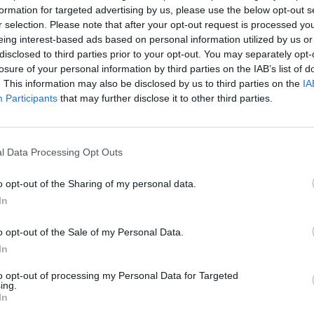
formation for targeted advertising by us, please use the below opt-out s
r selection. Please note that after your opt-out request is processed y
eing interest-based ads based on personal information utilized by us or
disclosed to third parties prior to your opt-out. You may separately opt-
a 45,1 százalékkal fog zsugorodni az idén tekintettel 
losure of your personal information by third parties on the IAB’s list of
állalkozásokra, megszakadt exportokra és a megsemm
. This information may also be disclosed by us to third parties on the
IA
e - ismertette vasárnap a Világbank a háború gazdasá
Participants
that may further disclose it to other third parties.
ében. A Világbank szerint Oroszország hazai összter
sni 2022-ben a nyugati pénzügyi szankciók hatására.
l Data Processing Opt Outs
 szerint az ukrán vállalkozások több mint fele kénytelen volt b
rendes kapacitásukon alul teljesítenek. A fekete-tengeri hajózá
o opt-out of the Sharing of my personal data.
elesett gabonaexportjának 90 százalékától, illetve összes expor
In
ta, hogy Ukrajna kiterjedt térségein a harci...
o opt-out of the Sale of my Personal Data.
In
ASÓNK!
to opt-out of processing my Personal Data for Targeted
ing.
a portfolio.hu hírarchívumához tartozik, melynek olvasása előf
In
ötött.