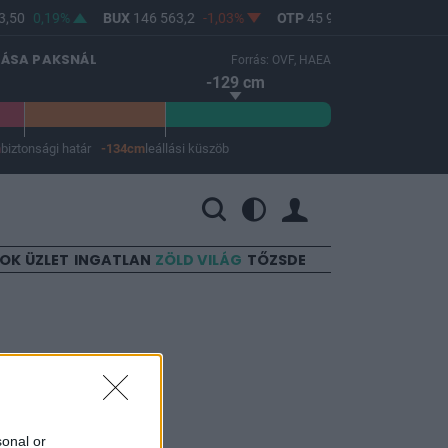
,50
0,19%
BUX
146 563,2
-1,03%
OTP
45 900
-1,82%
MO
LÁSA PAKSNÁL
Forrás: OVF, HAEA
-129 cm
m
biztonsági határ
-134cm
leállási küszöb
 a leállási küszöb -134 cm.
SOK
ÜZLET
INGATLAN
ZÖLD VILÁG
TŐZSDE
odik
sonal or