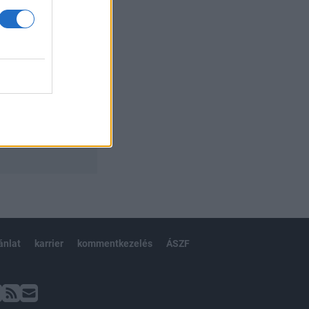
ánlat
karrier
kommentkezelés
ÁSZF