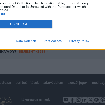
o opt-out of Collection, Use, Retention, Sale, and/or Sharing
övetkezőket tartalmazza:
ersonal Data that Is Unrelated with the Purposes for which it
lected.
 teljes cikkarchívum
Out
 BÉT elmúlt 2 év napon belüli
CONFIRM
Előfizetés
Data Deletion
Data Access
Privacy Policy
NK VAGY?
BEJELENTKEZÉS
latkozat
süti beállítások
adatvédelem
szerzői jogok
médiaaj
Itt keressen minket: