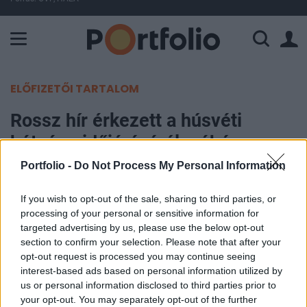
A Paksi Atomerőmű összteljesítménye 225 MW. A Duna vízállá
ELŐFIZETŐI TARTALOM
Rossz hír érkezett a húsvéti
hétvége időjárásáról, néhány
megyére figyelmeztetést is
Portfolio -
Do Not Process My Personal Information
kiadtak
If you wish to opt-out of the sale, sharing to third parties, or
processing of your personal or sensitive information for
MTI
targeted advertising by us, please use the below opt-out
2022. április 14. 15:46
section to confirm your selection. Please note that after your
opt-out request is processed you may continue seeing
interest-based ads based on personal information utilized by
Hidegfront érkezik nagypénteken a Kárpát-
us or personal information disclosed to third parties prior to
medencébe. Ennek következtében a húsvéti
your opt-out. You may separately opt-out of the further