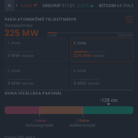
F
365,18
-0,06%
USD/HUF
317,01
0,01%
BITCOIN
64 354,50
PAKSI ATOMERŐMŰ TELJESÍTMÉNYE
Összteljesítmény
225 MW
0 MW
2000 MW
1. blokk
2. blokk
0 MW
225 MW
/ 500 MW
/ 500 MW
3. blokk
4. blokk
0 MW
0 MW
/ 500 MW
/ 500 MW
DUNA VÍZÁLLÁSA PAKSNÁL
-128 cm
-144cm
-134cm
biztonsági határ
leállási küszöb
Forrás: OVF, HAEA