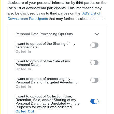
hosszú hétvégén lehűl a levegő, néhol eső, zivatar
disclosure of your personal information by third parties on the
is várható - írta az Országos Meteorológiai
IAB’s list of downstream participants. This information may
also be disclosed by us to third parties on the
IAB’s List of
Szolgálat csütörtökön a Facebook-oldalán.
Downstream Participants
that may further disclose it to other
third parties.
Átmenetileg megvastagszik a felhőzet. Elsősorban a
Dunántúlon és északkeleten fordulhat elő eső, zápor,
Personal Data Processing Opt Outs
néhány helyen zivatar is. Nagy mennyiségű csapadékra
most nem kell számítani, de egy-egy intenzívebb góc rövid
I want to opt-out of the Sharing of my
personal data.
idő alatt több milliméternyi eső is hullhat - ismertették,
Opted In
kiemelve, hogy az esővel a szaharai por is keveredhet. Az
I want to opt-out of the Sale of my
MTI-hez csütörtökön eljuttatott országos...
Personal Data.
Opted In
KEDVES OLVASÓNK!
I want to opt-out of processing my
Personal Data for Targeted Advertising.
Opted In
A keresett cikk a portfolio.hu hírarchívumához
tartozik, melynek olvasása előfizetéses
I want to opt-out of Collection, Use,
regisztrációhoz kötött.
Retention, Sale, and/or Sharing of my
Personal Data that Is Unrelated with the
Purposes for which it was collected.
Az előfizetés a következőket tartalmazza:
Opted Out