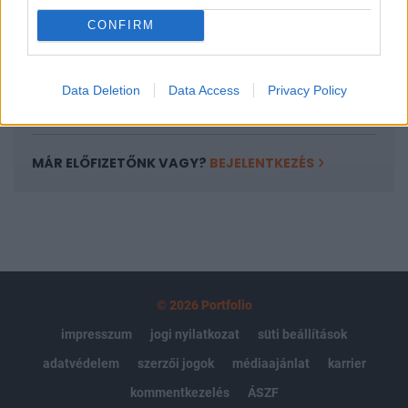
Portfolio.hu teljes cikkarchívum
CONFIRM
Kötéslisták: BÉT elmúlt 2 év napon belüli
kötéslistái
Data Deletion
Data Access
Privacy Policy
Előfizetés
MÁR ELŐFIZETŐNK VAGY?
BEJELENTKEZÉS
© 2026 Portfolio
impresszum
jogi nyilatkozat
süti beállítások
adatvédelem
szerzői jogok
médiaajánlat
karrier
kommentkezelés
ÁSZF