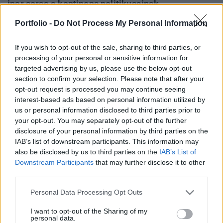
ipar sorsa a kontinens politikusainak
racionalitásától függ - állította Alekszandr Novak
Portfolio -
Do Not Process My Personal Information
orosz miniszterelnök-helyettes az
Energetyicseszkaja Polityika című folyóiratban
If you wish to opt-out of the sale, sharing to third parties, or
pénteken megjelent cikkében.
processing of your personal or sensitive information for
targeted advertising by us, please use the below opt-out
Energy Investment Forum 2026Az energiaszektor
section to confirm your selection. Please note that after your
csúcsvezetői egy helyen: stratégiai válaszok
opt-out request is processed you may continue seeing
interest-based ads based on personal information utilized by
versenyképességről, beruházásokról, szabályozásról és az
us or personal information disclosed to third parties prior to
energetikai jövőjéről.Információ és jelentkezésA volt
your opt-out. You may separately opt-out of the further
energiaügyi miniszter azt írta, a rubelelszámolásra való
disclosure of your personal information by third parties on the
áttérés Oroszországnak abból az igényéből fakad, hogy
IAB’s list of downstream participants. This information may
százszázalékos fizetési garanciát kapjon az orosz...
also be disclosed by us to third parties on the
IAB’s List of
Downstream Participants
that may further disclose it to other
third parties.
KEDVES OLVASÓNK!
Personal Data Processing Opt Outs
A keresett cikk a portfolio.hu hírarchívumához
I want to opt-out of the Sharing of my
tartozik, melynek olvasása előfizetéses
personal data.