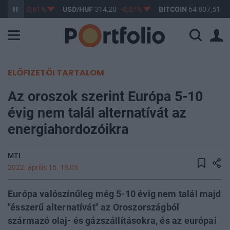
363,17
-0,61%
USD/HUF
314,20
-0,87%
BITCOIN
64 807,51
-0
ELŐFIZETŐI TARTALOM
Az oroszok szerint Európa 5-10
évig nem talál alternatívát az
energiahordozóikra
MTI
2022. április 15. 18:05
Európa valószínűleg még 5-10 évig nem talál majd
"ésszerű alternatívát" az Oroszországból
származó olaj- és gázszállításokra, és az európai