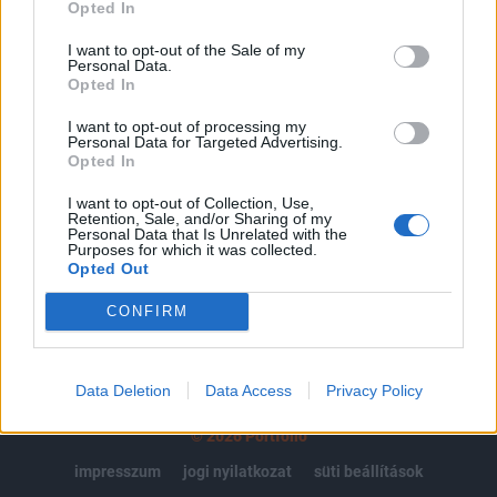
regisztrációhoz kötött.
Opted In
Az előfizetés a következőket tartalmazza:
I want to opt-out of the Sale of my
Personal Data.
Portfolio.hu teljes cikkarchívum
Opted In
Kötéslisták: BÉT elmúlt 2 év napon belüli
kötéslistái
I want to opt-out of processing my
Personal Data for Targeted Advertising.
Opted In
Előfizetés
I want to opt-out of Collection, Use,
Retention, Sale, and/or Sharing of my
Personal Data that Is Unrelated with the
Purposes for which it was collected.
MÁR ELŐFIZETŐNK VAGY?
BEJELENTKEZÉS
Opted Out
CONFIRM
Data Deletion
Data Access
Privacy Policy
© 2026 Portfolio
impresszum
jogi nyilatkozat
süti beállítások