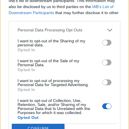
IAB’s list of downstream participants. This information may
also be disclosed by us to third parties on the
IAB’s List of
Egy hétfői elemzésben Sven Jari Stehn azt írja, hogy az
Downstream Participants
that may further disclose it to other
EKB jövőre négyszer fogja emelni a kamatot 1,25%-ra.
third parties.
"Tekintettel a folyamatos költségnyomásra és a tartós
Personal Data Processing Opt Outs
keresletre vonatkozó korlátozott bizonyítékokra, az EKB
legutóbbi kommentárja a növekvő aggodalmakat
I want to opt-out of the Sharing of my
personal data.
hangsúlyozta” – írta Stehn. A Goldman Sachs szerint a
Opted In
jegybank emellett júniusban dönthet az eszközvásárlási...
I want to opt-out of the Sale of my
Personal Data.
Opted In
KEDVES OLVASÓNK!
I want to opt-out of processing my
A keresett cikk a portfolio.hu hírarchívumához
Personal Data for Targeted Advertising.
tartozik, melynek olvasása előfizetéses
Opted In
regisztrációhoz kötött.
I want to opt-out of Collection, Use,
Retention, Sale, and/or Sharing of my
Az előfizetés a következőket tartalmazza:
Personal Data that Is Unrelated with the
Purposes for which it was collected.
Portfolio.hu teljes cikkarchívum
Opted Out
Kötéslisták: BÉT elmúlt 2 év napon belüli
kötéslistái
CONFIRM