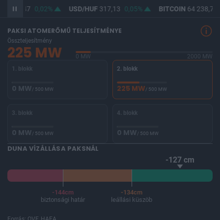
UF
365,47
0,02%
USD/HUF
317,13
0,05%
BITCOIN
64 238,70
PAKSI ATOMERŐMŰ TELJESÍTMÉNYE
Összteljesítmény
225 MW
0 MW
2000 MW
1. blokk
2. blokk
0 MW
225 MW
/ 500 MW
/ 500 MW
3. blokk
4. blokk
0 MW
0 MW
/ 500 MW
/ 500 MW
DUNA VÍZÁLLÁSA PAKSNÁL
-127 cm
-144cm
-134cm
biztonsági határ
leállási küszöb
Forrás: OVF, HAEA