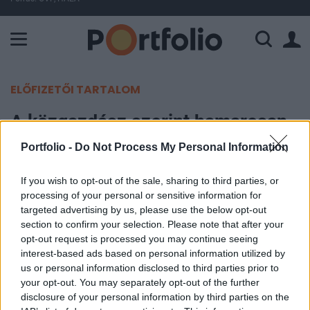
A Paksi Atomerőmű összteljesítménye 225 MW. A Duna vízállá
ELŐFIZETŐI TARTALOM
A közgazdász szerint hamarosan
véget ér a negatív kamatok kora
Portfolio -
Do Not Process My Personal Information
Európában
If you wish to opt-out of the sale, sharing to third parties, or
processing of your personal or sensitive information for
Portfolio
targeted advertising by us, please use the below opt-out
2022. április 26. 08:26
section to confirm your selection. Please note that after your
opt-out request is processed you may continue seeing
A Goldman Sachs friss előrejelzésükben már arra
interest-based ads based on personal information utilized by
us or personal information disclosed to third parties prior to
számítanak, hogy az Európai Központi Bank
your opt-out. You may separately opt-out of the further
júliusban 25 bázisponttal emeli a kamatot - írja a
disclosure of your personal information by third parties on the
Bloomberg. Az irányadó kamat ezzel 0% fölé nőne.