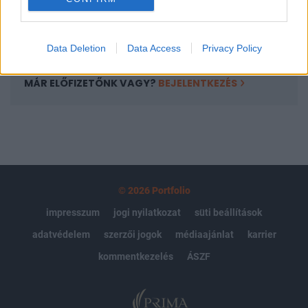
Előfizetés
Data Deletion
Data Access
Privacy Policy
MÁR ELŐFIZETŐNK VAGY?
BEJELENTKEZÉS
© 2026 Portfolio
impresszum
jogi nyilatkozat
süti beállítások
adatvédelem
szerzői jogok
médiaajánlat
karrier
kommentkezelés
ÁSZF