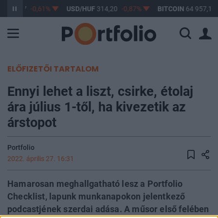
F
363,17
-0,61%
USD/HUF
314,20
-0,87%
BITCOIN
64 957,13
ELŐFIZETŐI TARTALOM
Ennyi lehet a liszt, csirke, étolaj
ára július 1-től, ha kivezetik az
árstopot
Portfolio
2022. április 27. 16:31
Hamarosan meghallgatható lesz a Portfolio
Checklist, lapunk munkanapokon jelentkező
podcastjének szerdai adása. A műsor első felében