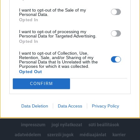
Az előfizetés a következőket tartalmazza:
I want to opt-out of the Sale of my
Portfolio.hu teljes cikkarchívum
Personal Data.
Kötéslisták: BÉT elmúlt 2 év napon belüli
Opted In
kötéslistái
I want to opt-out of processing my
Personal Data for Targeted Advertising.
Opted In
Előfizetés
I want to opt-out of Collection, Use,
Retention, Sale, and/or Sharing of my
Personal Data that Is Unrelated with the
MÁR ELŐFIZETŐNK VAGY?
BEJELENTKEZÉS
Purposes for which it was collected.
Opted Out
CONFIRM
Data Deletion
Data Access
Privacy Policy
© 2026 Portfolio
impresszum
jogi nyilatkozat
süti beállítások
adatvédelem
szerzői jogok
médiaajánlat
karrier