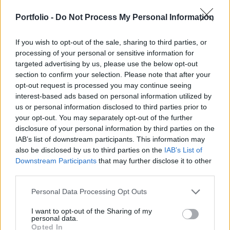
a szerdán július 1-ig meghosszabbított árstopok
hatásáról lesz szó, második felében pedig arról,
Portfolio -
Do Not Process My Personal Information
hogy miképpen menekülhetne Magyarország az
If you wish to opt-out of the sale, sharing to third parties, or
orosz energiafüggőségből.
processing of your personal or sensitive information for
targeted advertising by us, please use the below opt-out
Frissítés! Az adás megjelent, már meghallgatható erre a
section to confirm your selection. Please note that after your
linkre kattintva. Délután 5 körül érkezik a Portfolio
opt-out request is processed you may continue seeing
Checklist, lapunk munkanapokon jelentkező podcastjének
interest-based ads based on personal information utilized by
szerdai adása. A mai műsor első részében Hornyák József,
us or personal information disclosed to third parties prior to
a Portfolio makroelemzője lesz a vendégünk, akivel arról
your opt-out. You may separately opt-out of the further
fogunk beszélni, hogy milyen hatást gyakorol az árstop
disclosure of your personal information by third parties on the
IAB’s list of downstream participants. This information may
július 1-jéig való fenntartása a benzinkutakra...
also be disclosed by us to third parties on the
IAB’s List of
Downstream Participants
that may further disclose it to other
third parties.
KEDVES OLVASÓNK!
A keresett cikk a portfolio.hu hírarchívumához
Personal Data Processing Opt Outs
tartozik, melynek olvasása előfizetéses
I want to opt-out of the Sharing of my
regisztrációhoz kötött.
personal data.
Opted In