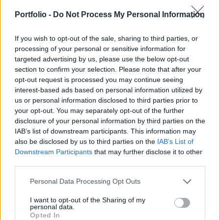
Index azt követően keresett meg, hogy a kormány
ma döntött az üzemanyagárak árstopjának
Portfolio -
Do Not Process My Personal Information
meghosszabbításáról.
If you wish to opt-out of the sale, sharing to third parties, or
Orbán Viktor miniszterelnök ma jelentette be, hogy a
processing of your personal or sensitive information for
targeted advertising by us, please use the below opt-out
kormány döntése szerint július 1-jéig meghosszabbítják az
section to confirm your selection. Please note that after your
üzemanyagok árstopját. A bejelentést követően az
opt-out request is processed you may continue seeing
Indexnek Egri Gábor, a Független Benzinkutasok
interest-based ads based on personal information utilized by
Szövetségének elnöke azt is elmondta, hogy a kis
us or personal information disclosed to third parties prior to
benzinkutak már most is padlón és csődközeli helyzetben
your opt-out. You may separately opt-out of the further
vannak. Velük párhuzamosan a profitot nézve a Mol
disclosure of your personal information by third parties on the
történelmi...
IAB’s list of downstream participants. This information may
also be disclosed by us to third parties on the
IAB’s List of
Downstream Participants
that may further disclose it to other
KEDVES OLVASÓNK!
third parties.
A keresett cikk a portfolio.hu hírarchívumához
Personal Data Processing Opt Outs
tartozik, melynek olvasása előfizetéses
I want to opt-out of the Sharing of my
regisztrációhoz kötött.
personal data.
Opted In