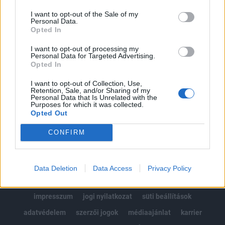
Az előfizetés a következőket tartalmazza:
I want to opt-out of the Sale of my
Portfolio.hu teljes cikkarchívum
Personal Data.
Kötéslisták: BÉT elmúlt 2 év napon belüli
Opted In
kötéslistái
I want to opt-out of processing my
Personal Data for Targeted Advertising.
Opted In
Előfizetés
I want to opt-out of Collection, Use,
Retention, Sale, and/or Sharing of my
Personal Data that Is Unrelated with the
MÁR ELŐFIZETŐNK VAGY?
BEJELENTKEZÉS
Purposes for which it was collected.
Opted Out
CONFIRM
Data Deletion
Data Access
Privacy Policy
© 2026 Portfolio
impresszum
jogi nyilatkozat
süti beállítások
adatvédelem
szerzői jogok
médiaajánlat
karrier