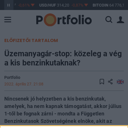
F
363,17
-0,61%
USD/HUF
314,20
-0,87%
BITCOIN
64 776,12
ELŐFIZETŐI TARTALOM
Üzemanyagár-stop: közeleg a vég
a kis benzinkutaknak?
Portfolio
2022. április 27. 21:08
Nincsenek jó helyzetben a kis benzinkutak,
amelyek, ha nem kapnak támogatást, akkor július
1-től be fognak zárni - mondta a Független
Benzinkutasok Szövetségének elnöke, akit az