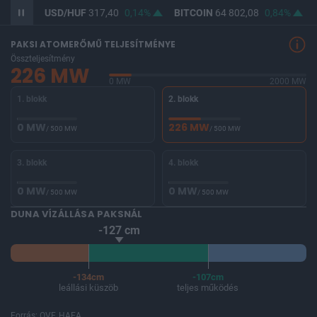
,12%
USD/HUF
317,40
0,14%
BITCOIN
64 802,08
0,84%
PAKSI ATOMERŐMŰ TELJESÍTMÉNYE
Összteljesítmény
226 MW
0 MW
2000 MW
1. blokk
2. blokk
0 MW
226 MW
/ 500 MW
/ 500 MW
3. blokk
4. blokk
0 MW
0 MW
/ 500 MW
/ 500 MW
DUNA VÍZÁLLÁSA PAKSNÁL
-127 cm
-134cm
-107cm
leállási küszöb
teljes működés
Forrás: OVF, HAEA