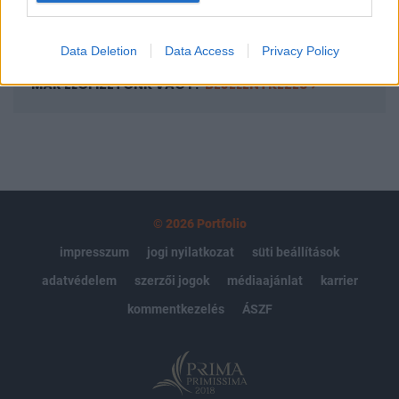
Előfizetés
Data Deletion
Data Access
Privacy Policy
MÁR ELŐFIZETŐNK VAGY?
BEJELENTKEZÉS
© 2026 Portfolio
impresszum
jogi nyilatkozat
süti beállítások
adatvédelem
szerzői jogok
médiaajánlat
karrier
kommentkezelés
ÁSZF