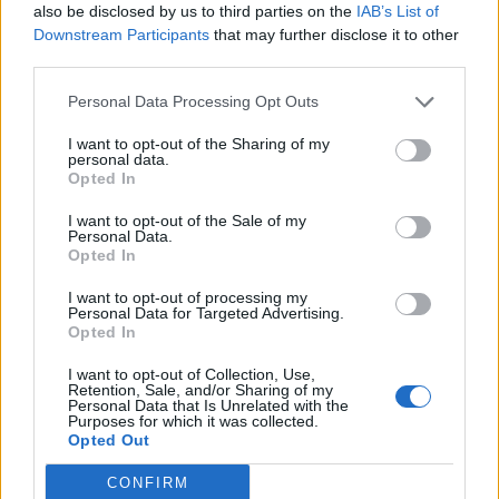
also be disclosed by us to third parties on the
IAB’s List of
Közzétette a francia statisztikai hivatal az áprilisi inflációt,
Downstream Participants
that may further disclose it to other
és az adat nem fest túl jó képet: az árak 5,4%-kal nőttek az
third parties.
előző áprilishoz képest, ami gyorsulást jelent az előző havi
5,1%-os éves inflációhoz képest. Külön rossz hír, hogy az
Personal Data Processing Opt Outs
elemzők már nem vártak emelkedést áprilisra, a
I want to opt-out of the Sharing of my
megkérdezett közgazdászok konszenzusa is épp 5,1% volt.
personal data.
Ehhez képest további...
Opted In
I want to opt-out of the Sale of my
Personal Data.
KEDVES OLVASÓNK!
Opted In
A keresett cikk a portfolio.hu hírarchívumához
I want to opt-out of processing my
Personal Data for Targeted Advertising.
tartozik, melynek olvasása előfizetéses
Opted In
regisztrációhoz kötött.
I want to opt-out of Collection, Use,
Az előfizetés a következőket tartalmazza:
Retention, Sale, and/or Sharing of my
Personal Data that Is Unrelated with the
Portfolio.hu teljes cikkarchívum
Purposes for which it was collected.
Kötéslisták: BÉT elmúlt 2 év napon belüli
Opted Out
kötéslistái
CONFIRM