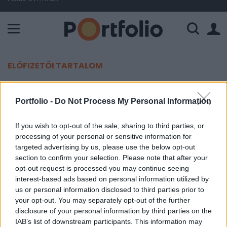
A Paksi Atomerőmű összteljesítménye 226 MW. A Duna vízállá
ELŐFIZETŐI TARTALOM
Tovább nőtt a francia infláció,
Portfolio -
Do Not Process My Personal Information
pedig az elemzők már nem vártak
növekedést
If you wish to opt-out of the sale, sharing to third parties, or
processing of your personal or sensitive information for
targeted advertising by us, please use the below opt-out
Portfolio
section to confirm your selection. Please note that after your
2022. április 29. 08:51
opt-out request is processed you may continue seeing
interest-based ads based on personal information utilized by
A francia infláció a várakozásokat meghaladó
us or personal information disclosed to third parties prior to
mértékben nőtt áprilisban, miközben a gazdaság
your opt-out. You may separately opt-out of the further
disclosure of your personal information by third parties on the
már stagnált az első negyedévben.
IAB’s list of downstream participants. This information may