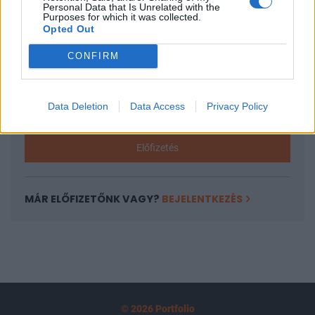
Personal Data that Is Unrelated with the
tartozik, melynek olvasása előfizetéses
Purposes for which it was collected.
Opted Out
regisztrációhoz kötött.
CONFIRM
Az előfizetés a következőket tartalmazza:
Portfolio.hu teljes cikkarchívum
Kötéslisták: BÉT elmúlt 2 év napon belüli
Data Deletion
Data Access
Privacy Policy
kötéslistái
Előfizetés
MÁR ELŐFIZETŐNK VAGY?
BEJELENTKEZÉS
© 2026 Portfolio