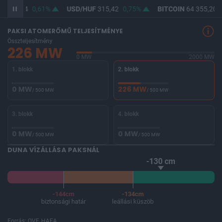
F
363,94
0,61%
USD/HUF
315,42
0,75%
BITCOIN
64 355,20
-
PAKSI ATOMERŐMŰ TELJESÍTMÉNYE
Összteljesítmény
226 MW
0 MW
2000 MW
1. blokk
2. blokk
0 MW
226 MW
/ 500 MW
/ 500 MW
3. blokk
4. blokk
0 MW
0 MW
/ 500 MW
/ 500 MW
DUNA VÍZÁLLÁSA PAKSNÁL
-130 cm
-144cm
-134cm
biztonsági határ
leállási küszöb
Forrás: OVF, HAEA