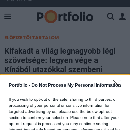
A Paksi Atomerőmű összteljesítménye 226 MW. A Duna vízállá
ELŐFIZETŐI TARTALOM
Kifakadt a világ legnagyobb légi
szövetsége: legyen vége a
Kínából utazókkal szembeni
korlátozásoknak
Portfolio -
Do Not Process My Personal Information
Portfolio
If you wish to opt-out of the sale, sharing to third parties, or
2023. január 04. 11:22
processing of your personal or sensitive information for
targeted advertising by us, please use the below opt-out
Számos ország koronavírus-vizsgálatot és egyéb
section to confirm your selection. Please note that after your
intézkedéseket vezet be a Kínából érkező
opt-out request is processed you may continue seeing
interest-based ads based on personal information utilized by