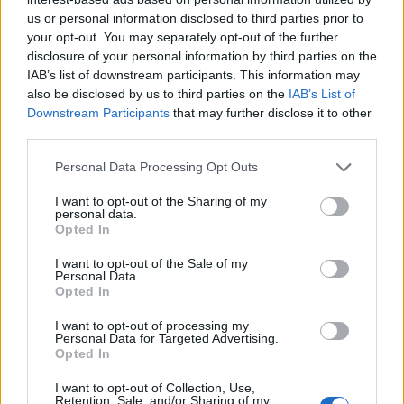
utazókkal szemben, annak ellenére, hogy a vírus
us or personal information disclosed to third parties prior to
már széles körben kering a határaikon belül.
your opt-out. You may separately opt-out of the further
Rendkívül kiábrándító, hogy az elmúlt három év
disclosure of your personal information by third parties on the
során hatástalannak bizonyult intézkedések ilyen
IAB’s list of downstream participants. This information may
also be disclosed by us to third parties on the
IAB’s List of
hirtelen visszaállítását látjuk – írja egy mai
Downstream Participants
that may further disclose it to other
közleményében Willie Walsh, a IATA Nemzetközi
third parties.
Légi Szállítási Szövetség vezetője.
Personal Data Processing Opt Outs
A közleményben azt írja, hogy az omikron-változat
I want to opt-out of the Sharing of my
érkezése körül végzett kutatások arra a következtetésre
personal data.
jutottak, hogy az utazás akadályozása nem változtatott a
Opted In
fertőzés terjedésén. A korlátozások legfeljebb néhány
I want to opt-out of the Sale of my
nappal késleltették a fertőzési csúcs kialakulását. Ha a
Personal Data.
világ bármely részén megjelenik egy új variáns, ugyanez a
Opted In
helyzet várható. Ezért kellene...
I want to opt-out of processing my
Personal Data for Targeted Advertising.
Opted In
KEDVES OLVASÓNK!
I want to opt-out of Collection, Use,
Retention, Sale, and/or Sharing of my
A keresett cikk a portfolio.hu hírarchívumához