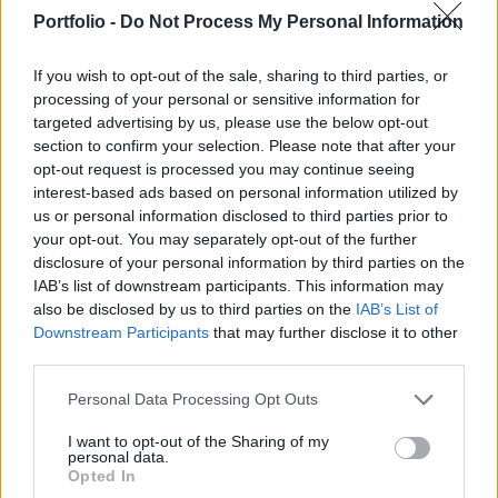
tudja törni a tartós inflációt – idézi a JP Morgan
Portfolio -
Do Not Process My Personal Information
vezérigazgatóját a Yahoo Finance.
If you wish to opt-out of the sale, sharing to third parties, or
A bankvezér szerint a kamatpálya teteje 6% körül lehet, ami
processing of your personal or sensitive information for
sokkal magasabb annál az 5%-nál, ahova a piaci szereplők
targeted advertising by us, please use the below opt-out
várják a kamatok tetőzését. Dimon szerint az 5%-os
section to confirm your selection. Please note that after your
kamatszint nem feltétlenül lenne elég ahhoz, hogy az
opt-out request is processed you may continue seeing
infláció visszatérjen a 2%-os célhoz. Dimon helyesen
interest-based ads based on personal information utilized by
us or personal information disclosed to third parties prior to
jelezte előre tavaly, hogy a Fed 6-7 kamatemelést is
your opt-out. You may separately opt-out of the further
végrehajthat, és kritizálta azokat az elemzői
disclosure of your personal information by third parties on the
várakozásokat...
IAB’s list of downstream participants. This information may
also be disclosed by us to third parties on the
IAB’s List of
Downstream Participants
that may further disclose it to other
KEDVES OLVASÓNK!
third parties.
A keresett cikk a portfolio.hu hírarchívumához
Personal Data Processing Opt Outs
tartozik, melynek olvasása előfizetéses
regisztrációhoz kötött.
I want to opt-out of the Sharing of my
personal data.
Opted In
Az előfizetés a következőket tartalmazza: