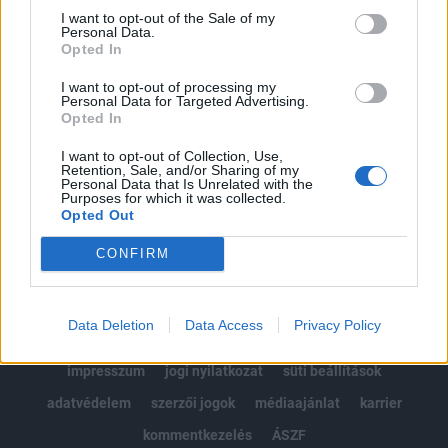
Portfolio.hu teljes cikkarchívum
I want to opt-out of the Sale of my
Personal Data.
Kötéslisták: BÉT elmúlt 2 év napon belüli
Opted In
kötéslistái
I want to opt-out of processing my
Personal Data for Targeted Advertising.
Előfizetés
Opted In
I want to opt-out of Collection, Use,
Retention, Sale, and/or Sharing of my
MÁR ELŐFIZETŐNK VAGY?
BEJELENTKEZÉS
Personal Data that Is Unrelated with the
Purposes for which it was collected.
Opted Out
CONFIRM
Data Deletion
Data Access
Privacy Policy
© 2026 Portfolio
impresszum
jogi nyilatkozat
süti beállítások
adatvédelem
szerzői jogok
médiaajánlat
karrier
kommentkezelés
ÁSZF