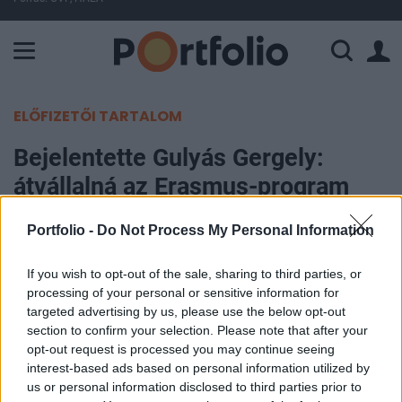
A Paksi Atomerőmű összteljesítménye 224 MW. A Duna vízállá
ELŐFIZETŐI TARTALOM
Bejelentette Gulyás Gergely:
átvállalná az Erasmus-program
költségeit a kormány, ha nincs
Portfolio -
Do Not Process My Personal Information
megegyezés Brüsszellel
If you wish to opt-out of the sale, sharing to third parties, or
Portfolio
processing of your personal or sensitive information for
2023. január 12. 12:06
targeted advertising by us, please use the below opt-out
section to confirm your selection. Please note that after your
opt-out request is processed you may continue seeing
Ha a közérdekű alapítványok körüli vita tartósan
interest-based ads based on personal information utilized by
nem rendeződik, a kormány kész átvállalni az
us or personal information disclosed to third parties prior to