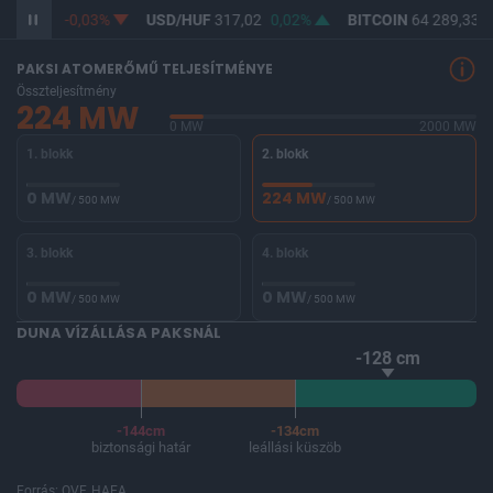
F
365,28
-0,03%
USD/HUF
317,02
0,02%
BITCOIN
64 289,33
-
PAKSI ATOMERŐMŰ TELJESÍTMÉNYE
Összteljesítmény
224 MW
0 MW
2000 MW
1. blokk
2. blokk
0 MW
224 MW
/ 500 MW
/ 500 MW
3. blokk
4. blokk
0 MW
0 MW
/ 500 MW
/ 500 MW
DUNA VÍZÁLLÁSA PAKSNÁL
-128 cm
-144cm
-134cm
biztonsági határ
leállási küszöb
Forrás: OVF, HAEA