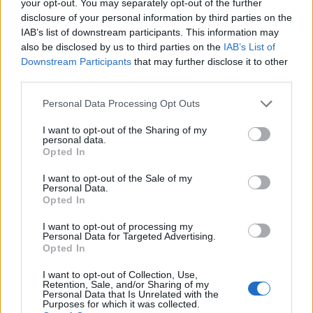
Erasmus program finanszírozásának költségeit –
your opt-out. You may separately opt-out of the further
disclosure of your personal information by third parties on the
jelezte a ma 10 óra után kezdődött idei első
IAB’s list of downstream participants. This information may
Kormányinfón Gulyás Gergely. A
also be disclosed by us to third parties on the
IAB’s List of
Miniszterelnökséget vezető miniszter számos
Downstream Participants
that may further disclose it to other
más témában is kérdéseket kapott, ezeket
third parties.
hírfolyamunkban az alábbiakban tudósítottuk.
Personal Data Processing Opt Outs
2023. január 12. 12:06 Megosztás Marad a pénzügyi
I want to opt-out of the Sharing of my
felügyelet az MNB-nél Az utolsó kérdések egyike azt
personal data.
Opted In
firtatta, hogy változhat-e a pénzügyi felügyelet státusza,
azaz elkerülhet-e az MNB-től, amire Gulyás azt jelezte, hogy
I want to opt-out of the Sale of my
Personal Data.
marad a pénzügyi felügyelet...
Opted In
I want to opt-out of processing my
KEDVES OLVASÓNK!
Personal Data for Targeted Advertising.
Opted In
A keresett cikk a portfolio.hu hírarchívumához
I want to opt-out of Collection, Use,
tartozik, melynek olvasása előfizetéses
Retention, Sale, and/or Sharing of my
Personal Data that Is Unrelated with the
regisztrációhoz kötött.
Purposes for which it was collected.