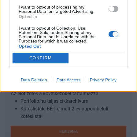
majdnem 27 éve, 1996 márciusában volt példa utoljára. És
I want to opt-out of processing my
Personal Data for Targeted Advertising.
az elemzők szerint itt még nem tetőzött az áremelkedés,
Opted In
januárban további növekedés jöhet, így jó eséllyel 25
I want to opt-out of Collection, Use,
százalék felett érjük el a csúcsot. Az éves átlagos infláció
Retention, Sale, and/or Sharing of my
14,5% volt 2022-ben, amihez...
Personal Data that Is Unrelated with the
Purposes for which it was collected.
Opted Out
KEDVES OLVASÓNK!
CONFIRM
A keresett cikk a portfolio.hu hírarchívumához
tartozik, melynek olvasása előfizetéses
Data Deletion
Data Access
Privacy Policy
regisztrációhoz kötött.
Az előfizetés a következőket tartalmazza:
Portfolio.hu teljes cikkarchívum
Kötéslisták: BÉT elmúlt 2 év napon belüli
kötéslistái
Előfizetés