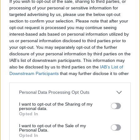
If you wish to opt-out of the sale, sharing to third parties, or
Főleg a negatív oldaláról hallunk annak, hogy több
processing of your personal or sensitive information for
évtizedes csúcsra emelkedett az infláció
targeted advertising by us, please use the below opt-out
Magyarországon: az élet egyre drágább, a
section to confirm your selection. Please note that after your
opt-out request is processed you may continue seeing
jegybanknak magasan kell tartania a kamatot,
interest-based ads based on personal information utilized by
magas béremeléssel kell kompenzálni a
us or personal information disclosed to third parties prior to
munkavállalókat, ami az ár-bér spirál veszélyét
your opt-out. You may separately opt-out of the further
vetíti előre. Az állam szempontjából ugyanakkor
disclosure of your personal information by third parties on the
IAB’s list of downstream participants. This information may
vannak komoly előnyei is a magas inflációnak,
also be disclosed by us to third parties on the
IAB’s List of
hiszen emelkednek a költségvetés bevételei,
Downstream Participants
that may further disclose it to other
illetve csökken a GDP-arányos államadósság. Ez
third parties.
utóbbival, az adósság „elinflálásával”
Personal Data Processing Opt Outs
foglalkozunk most, számításaink szerint akár a
2019-es mélypont közelébe is csökkenhet idén az
I want to opt-out of the Sharing of my
personal data.
adósságráta még úgy is, hogy a gazdaság
Opted In
várhatóan alig fog növekedni.
I want to opt-out of the Sale of my
Personal Data.
Felrobbant az infláció Decemberben már 24,5% volt az
Opted In
áremelkedés Magyarországon, ennél magasabb inflációra