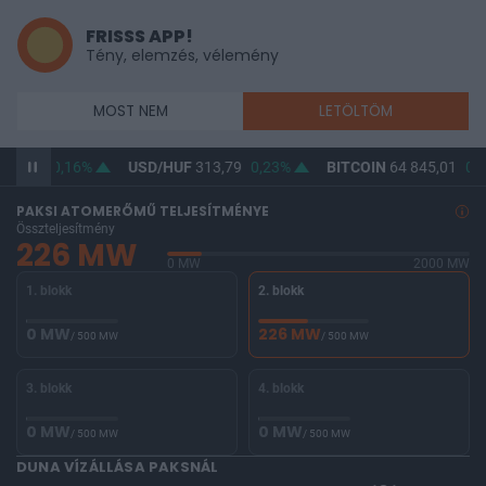
FRISSS APP!
Tény, elemzés, vélemény
MOST NEM
LETÖLTÖM
62,30
0,16%
USD/HUF
313,79
0,23%
BITCOIN
64 845,01
0,3
PAKSI ATOMERŐMŰ TELJESÍTMÉNYE
Összteljesítmény
226 MW
0 MW
2000 MW
1. blokk
2. blokk
0 MW
226 MW
/ 500 MW
/ 500 MW
3. blokk
4. blokk
0 MW
0 MW
/ 500 MW
/ 500 MW
DUNA VÍZÁLLÁSA PAKSNÁL