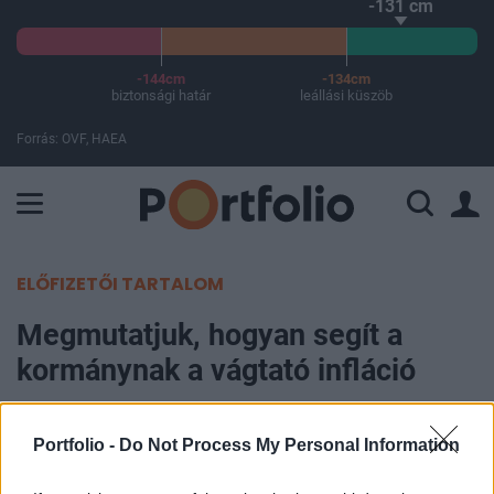
-131 cm
-144cm
-134cm
biztonsági határ
leállási küszöb
Forrás: OVF, HAEA
A Paksi Atomerőmű összteljesítménye 226 MW. A Duna vízállá
ELŐFIZETŐI TARTALOM
Megmutatjuk, hogyan segít a
kormánynak a vágtató infláció
Beke Károly
Portfolio -
Do Not Process My Personal Information
2023. január 18. 06:45