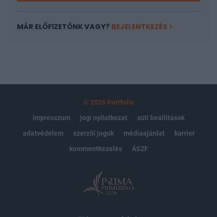
MÁR ELŐFIZETŐNK VAGY?
BEJELENTKEZÉS
© 2026 Portfolio
impresszum
jogi nyilatkozat
süti beállítások
adatvédelem
szerzői jogok
médiaajánlat
karrier
kommentkezelés
ÁSZF