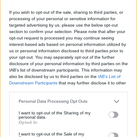
honlapján.
If you wish to opt-out of the sale, sharing to third parties, or
Agrárszektor Konferencia 2026Valamennyi „forró”
processing of your personal or sensitive information for
agrártémával foglalkozik a Portfolio Csoport Agrárszektor
targeted advertising by us, please use the below opt-out
Konferenciája december 1-2-3-án Siófokon. Jelentkezzen
section to confirm your selection. Please note that after your
Ön is az év kihagyhatatlan agrárszakmai
opt-out request is processed you may continue seeing
csúcsrendezvényére!Információ és jelentkezésAzt írták, a
interest-based ads based on personal information utilized by
legtöbbször a tüdőt érintő, lassú lefolyású, emberről állatra
us or personal information disclosed to third parties prior to
your opt-out. You may separately opt-out of the further
és állatról emberre is terjedő, bakteriális...
disclosure of your personal information by third parties on the
IAB’s list of downstream participants. This information may
also be disclosed by us to third parties on the
IAB’s List of
KEDVES OLVASÓNK!
Downstream Participants
that may further disclose it to other
A keresett cikk a portfolio.hu hírarchívumához
third parties.
tartozik, melynek olvasása előfizetéses
Personal Data Processing Opt Outs
regisztrációhoz kötött.
I want to opt-out of the Sharing of my
Az előfizetés a következőket tartalmazza:
personal data.
Opted In
Portfolio.hu teljes cikkarchívum
Kötéslisták: BÉT elmúlt 2 év napon belüli
I want to opt-out of the Sale of my