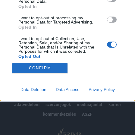
kötéslistái
Personal Data.
Opted In
Előfizetés
I want to opt-out of processing my
Personal Data for Targeted Advertising.
Opted In
MÁR ELŐFIZETŐNK VAGY?
BEJELENTKEZÉS
I want to opt-out of Collection, Use,
Retention, Sale, and/or Sharing of my
Personal Data that Is Unrelated with the
Purposes for which it was collected.
Opted Out
CONFIRM
© 2026 Portfolio
Data Deletion
Data Access
Privacy Policy
impresszum
jogi nyilatkozat
süti beállítások
adatvédelem
szerzői jogok
médiaajánlat
karrier
kommentkezelés
ÁSZF