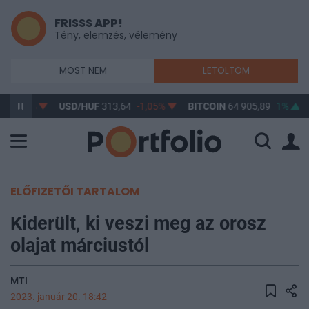
FRISSS APP!
Tény, elemzés, vélemény
MOST NEM
LETÖLTÖM
85
-0,7%
USD/HUF
313,64
-1,05%
BITCOIN
64 905,89
1%
ELŐFIZETŐI TARTALOM
Kiderült, ki veszi meg az orosz
olajat márciustól
MTI
2023. január 20. 18:42