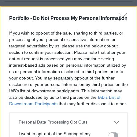
Pakisztán márciustól kedvezményes áron vásárol
kőolajat Oroszországtól, és ezzel szükségleteinek
Portfolio -
Do Not Process My Personal Information
egyharmadát fedezi majd - jelentette be pénteken
If you wish to opt-out of the sale, sharing to third parties, or
Iszlámábádban a két ország energiaügyi
processing of your personal or sensitive information for
minisztere.
targeted advertising by us, please use the below opt-out
section to confirm your selection. Please note that after your
Nyikolaj Sulginov orosz tárcavezető szerint a dél-ázsiai
opt-out request is processed you may continue seeing
ország "baráti országok fizetőeszközeivel" fog fizetni.
interest-based ads based on personal information utilized by
Szakértők szerint ez nagy könnyebbséget fog jelenteni a
us or personal information disclosed to third parties prior to
gazdasági válsággal küzdő, 220 millió lakosú országnak,
your opt-out. You may separately opt-out of the further
disclosure of your personal information by third parties on the
amelynek devizatartaléka 4,6 milliárd dollár alá esett. Ez
IAB’s list of downstream participants. This information may
alig három heti importra elegendő. Pakisztáni hivatali
also be disclosed by us to third parties on the
IAB’s List of
partnerével, Ajáz Szadikkal közösen...
Downstream Participants
that may further disclose it to other
third parties.
KEDVES OLVASÓNK!
Personal Data Processing Opt Outs
A keresett cikk a portfolio.hu hírarchívumához
I want to opt-out of the Sharing of my