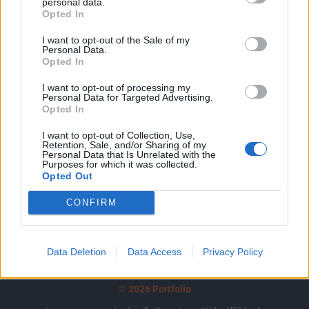
tartozik, melynek olvasása előfizetéses
personal data.
Opted In
regisztrációhoz kötött.
I want to opt-out of the Sale of my
Az előfizetés a következőket tartalmazza:
Personal Data.
Opted In
Portfolio.hu teljes cikkarchívum
Kötéslisták: BÉT elmúlt 2 év napon belüli
I want to opt-out of processing my
kötéslistái
Personal Data for Targeted Advertising.
Opted In
Előfizetés
I want to opt-out of Collection, Use,
Retention, Sale, and/or Sharing of my
Personal Data that Is Unrelated with the
Purposes for which it was collected.
Opted Out
MÁR ELŐFIZETŐNK VAGY?
BEJELENTKEZÉS
CONFIRM
Data Deletion
Data Access
Privacy Policy
© 2026 Portfolio