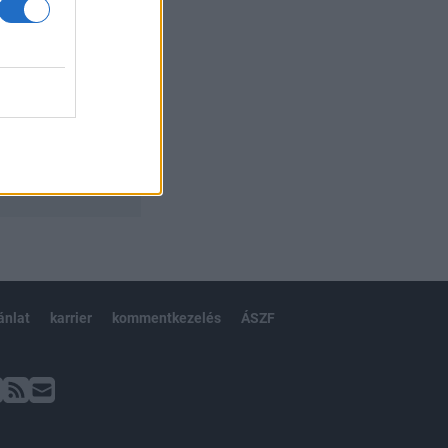
ánlat
karrier
kommentkezelés
ÁSZF