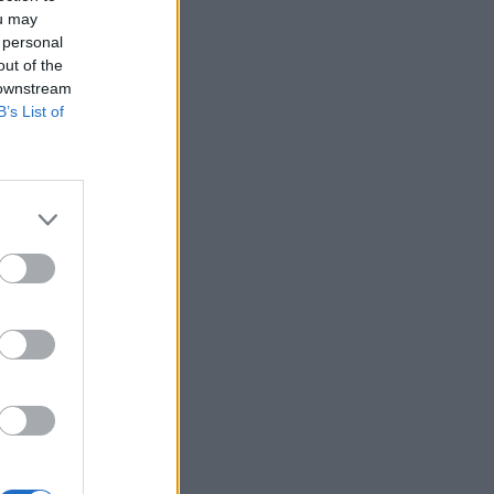
ou may
 personal
out of the
 downstream
B’s List of
recesszióra kell
tézetének hétfőn
az EU-n kívüli
ai össztermék
izetéses