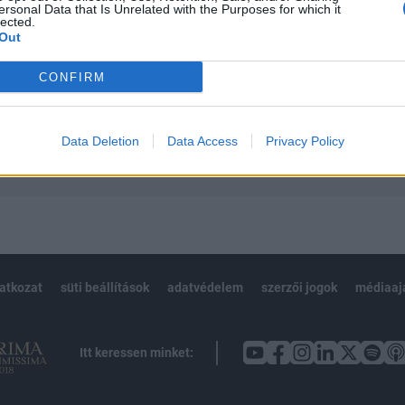
ersonal Data that Is Unrelated with the Purposes for which it
 teljes cikkarchívum
lected.
 BÉT elmúlt 2 év napon belüli
Out
CONFIRM
Előfizetés
Data Deletion
Data Access
Privacy Policy
NK VAGY?
BEJELENTKEZÉS
latkozat
süti beállítások
adatvédelem
szerzői jogok
médiaaj
Itt keressen minket: