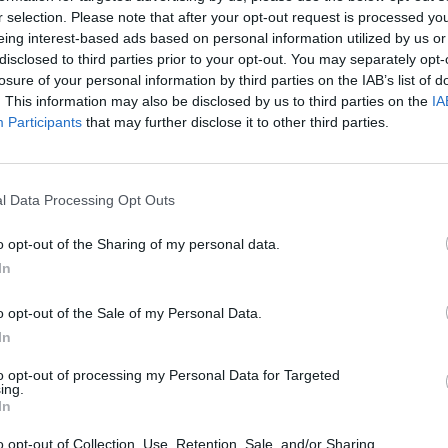
r selection. Please note that after your opt-out request is processed y
eing interest-based ads based on personal information utilized by us or
disclosed to third parties prior to your opt-out. You may separately opt-
losure of your personal information by third parties on the IAB’s list of
. This information may also be disclosed by us to third parties on the
IA
Participants
that may further disclose it to other third parties.
 elemzők friss előrejelzése szerint a vártnál mélyebb 
n a brit gazdaságban.
zügyi tanácsadó cég ITEM Club nevű londoni gazdasági kutatóin
l Data Processing Opt Outs
zsgált téli prognózisa azt valószínűsíti, hogy Nagy-Britanniában - 
o opt-out of the Sharing of my personal data.
 gazdaságban - 2023 egészében 0,7 százalékkal csökken a haz
In
is, hogy a cég az év második felétől már növekedésre...
o opt-out of the Sale of my Personal Data.
ASÓNK!
In
a portfolio.hu hírarchívumához tartozik, melynek olvasása előf
to opt-out of processing my Personal Data for Targeted
ing.
ötött.
In
övetkezőket tartalmazza:
o opt-out of Collection, Use, Retention, Sale, and/or Sharing