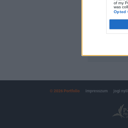
of my P
Portfolio.hu
was col
Kötéslisták:
Opted 
kötéslistái
MÁR ELŐFIZETŐ
© 2026 Portfolio
impresszum
jogi nyi