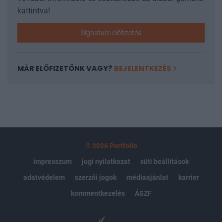
kattintva!
Signature előfizetés
MÁR ELŐFIZETŐNK VAGY?
BEJELENTKEZÉS
© 2026 Portfolio
impresszum
jogi nyilatkozat
süti beállítások
adatvédelem
szerzői jogok
médiaajánlat
karrier
kommentkezelés
ÁSZF