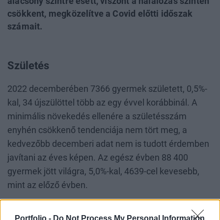
alacsony szintre esett, viszont a halálozás szintén
csökkent, megközelítve a Covid előtti időszak
számait.
Születés
2022 decemberében 7366 gyermek született, 0,5%-
kal, 34 újszülöttel több az egy évvel korábbinál. A
minimális növekedés ellenére a születésszám
enyhén csökkenő tendenciája nem tört meg, a
kedvezőbb decemberi adat nem is tudott érdemben
javítani az éves képen. Az egész évben 88 400
gyermek jött világra, 5,0%-kal, 4639-cel kevesebb,
mint az előző évben.
Portfolio -
Do Not Process My Personal Information