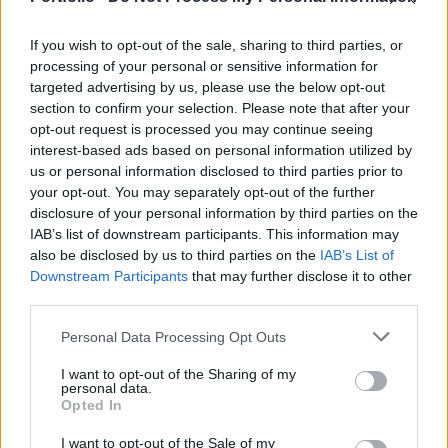
If you wish to opt-out of the sale, sharing to third parties, or
processing of your personal or sensitive information for
targeted advertising by us, please use the below opt-out
section to confirm your selection. Please note that after your
opt-out request is processed you may continue seeing
interest-based ads based on personal information utilized by
us or personal information disclosed to third parties prior to
your opt-out. You may separately opt-out of the further
disclosure of your personal information by third parties on the
IAB’s list of downstream participants. This information may
Az éven belüli kép enyhén javuló, ami némi okot ad a
also be disclosed by us to third parties on the
IAB’s List of
bizakodásra, hogy inkább hullámzásról, mintsem
Downstream Participants
that may further disclose it to other
tartós trendről van szó: január–áprilisban 11,
third parties.
augusztus–novemberben 7,6%-kal csökkent, míg
Personal Data Processing Opt Outs
május–júliusban 4,1, decemberben pedig 0,5%-kal
I want to opt-out of the Sharing of my
nőtt a születések száma 2021 azonos időszakához
personal data.
Opted In
viszonyítva.
I want to opt-out of the Sale of my