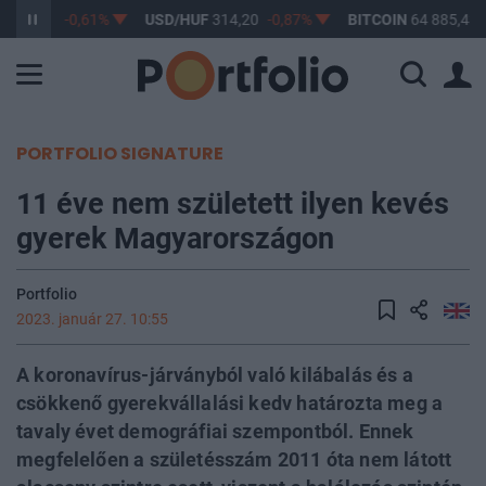
F
363,17
-0,61%
USD/HUF
314,20
-0,87%
BITCOIN
64 885,43
PORTFOLIO SIGNATURE
11 éve nem született ilyen kevés
gyerek Magyarországon
Portfolio
2023. január 27. 10:55
A koronavírus-járványból való kilábalás és a
csökkenő gyerekvállalási kedv határozta meg a
tavaly évet demográfiai szempontból. Ennek
megfelelően a születésszám 2011 óta nem látott