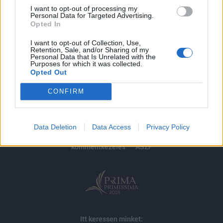
I want to opt-out of processing my
Personal Data for Targeted Advertising.
MÁR ELŐFIZETŐNK VAGY?
BEJELENTKEZÉS
Opted In
I want to opt-out of Collection, Use,
Retention, Sale, and/or Sharing of my
Personal Data that Is Unrelated with the
Purposes for which it was collected.
Opted Out
CONFIRM
© 2026 Portfolio
impresszum
jogi nyilatkozat
süti beállítások
Data Deletion
Data Access
Privacy Policy
adatvédelem
szerzői jogok
médiaajánlat
karrier
kommentkezelés
ÁSZF
Itt keressen minket: