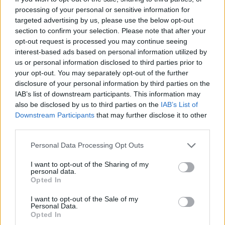
Ugyanakkor a holtankoljak.hu hozzátette, hogy az elmúlt
processing of your personal or sensitive information for
hetekben a nagykereskedelmi árváltozások (jellemzően
targeted advertising by us, please use the below opt-out
emelések) nem kerültek érvényesítésre a benzinkutak
section to confirm your selection. Please note that after your
áraiban. A portál adatai szerint a hétfői aktuális átlagárak
opt-out request is processed you may continue seeing
interest-based ads based on personal information utilized by
a következők: 95-ös benzin: 627,2...
us or personal information disclosed to third parties prior to
your opt-out. You may separately opt-out of the further
disclosure of your personal information by third parties on the
KEDVES OLVASÓNK!
IAB’s list of downstream participants. This information may
A keresett cikk a portfolio.hu hírarchívumához
also be disclosed by us to third parties on the
IAB’s List of
Downstream Participants
that may further disclose it to other
tartozik, melynek olvasása előfizetéses
third parties.
regisztrációhoz kötött.
Personal Data Processing Opt Outs
Az előfizetés a következőket tartalmazza:
Portfolio.hu teljes cikkarchívum
I want to opt-out of the Sharing of my
personal data.
Kötéslisták: BÉT elmúlt 2 év napon belüli
Opted In
kötéslistái
I want to opt-out of the Sale of my
Personal Data.
Előfizetés
Opted In