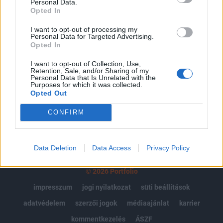
Personal Data.
Portfolio.hu teljes cikkarchívum
Opted In
Kötéslisták: BÉT elmúlt 2 év napon belüli
I want to opt-out of processing my
kötéslistái
Personal Data for Targeted Advertising.
Opted In
Előfizetés
I want to opt-out of Collection, Use,
Retention, Sale, and/or Sharing of my
Personal Data that Is Unrelated with the
Purposes for which it was collected.
MÁR ELŐFIZETŐNK VAGY?
BEJELENTKEZÉS
Opted Out
CONFIRM
Data Deletion
Data Access
Privacy Policy
© 2026 Portfolio
impresszum
jogi nyilatkozat
süti beállítások
adatvédelem
szerzői jogok
médiaajánlat
karrier
kommentkezelés
ÁSZF