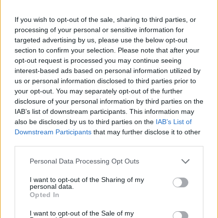
harmadik negyedévhez képest, amikor még 0,3
százalékos növekedést jegyeztek fel - közölte
If you wish to opt-out of the sale, sharing to third parties, or
processing of your personal or sensitive information for
végleges adatként a dél-koreai jegybank kedden.
targeted advertising by us, please use the below opt-out
section to confirm your selection. Please note that after your
Az ország GDP-je 2020 második negyedéve óta először
opt-out request is processed you may continue seeing
zsugorodott a tavalyi utolsó három hónapban, amiben
interest-based ads based on personal information utilized by
szerepet játszott, hogy a fogyasztás visszatért az úgymond
us or personal information disclosed to third parties prior to
szokásos szintre a járvány utáni csúcs után. A lakossági
your opt-out. You may separately opt-out of the further
fogyasztás 0,6 százalékkal esett, ugyanakkor az építőipari
disclosure of your personal information by third parties on the
beruházások 0,8 százalékkal nőttek, az export 4,6
IAB’s list of downstream participants. This information may
százalékkal, az import pedig 3,7 százalékkal...
also be disclosed by us to third parties on the
IAB’s List of
Downstream Participants
that may further disclose it to other
third parties.
KEDVES OLVASÓNK!
Personal Data Processing Opt Outs
A keresett cikk a portfolio.hu hírarchívumához
I want to opt-out of the Sharing of my
tartozik, melynek olvasása előfizetéses
personal data.
Opted In
regisztrációhoz kötött.
Az előfizetés a következőket tartalmazza:
I want to opt-out of the Sale of my