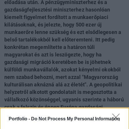
előadása után. A pénzügyminiszterhez és a
gazdaságfejlesztési miniszterhez hasonlóan
kiemelt figyelmet fordított a munkaerőpiaci
kilátásoknak, és jelezte, hogy 500 ezer új
munkaerőre lenne szükség és ezt elsődlegesen a
belső tartalékokból kell előteremteni. Itt pedig
konkrétan megemlítette a határon túli
magyarokat és azt is leszögezte, hogy ha
gazdasági migráció keretében be is jöhetnek
külföldi munkavállalók, azokat kényelmi okokból
nem szabad behozni, mert azzal "Magyarország
kulturálisan aknázná alá az életét". A geopolitikai
helyzetről alkotott gondolatait is megosztotta a
vállalkozó közönséggel, ugyanis szerinte a háború
csak a felszín és éppen Európa gazdasági
térképének újraszerkesztése folyik, és ez
Portfolio -
Do Not Process My Personal Information
amerikai kísérlet. A konkrét kormányzati tervek