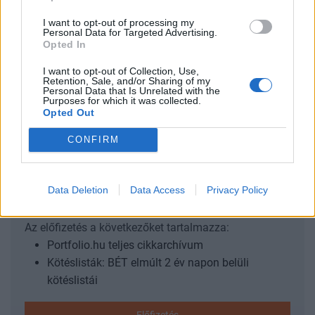
I want to opt-out of processing my
2023. március 09. 12:03 Megosztás Amit vállal Orbán
Personal Data for Targeted Advertising.
Viktor a vállalkozók felé A vállalkozók felé a következő
Opted In
vállalásokat fogalmazta meg a kormány nevében: a
I want to opt-out of Collection, Use,
háborúból ki fog maradni az ország, pedig a nyomás nagy
Retention, Sale, and/or Sharing of my
Personal Data that Is Unrelated with the
a szankciókat sikeresen vétózza...
Purposes for which it was collected.
Opted Out
KEDVES OLVASÓNK!
CONFIRM
A keresett cikk a portfolio.hu hírarchívumához
tartozik, melynek olvasása előfizetéses
Data Deletion
Data Access
Privacy Policy
regisztrációhoz kötött.
Az előfizetés a következőket tartalmazza:
Portfolio.hu teljes cikkarchívum
Kötéslisták: BÉT elmúlt 2 év napon belüli
kötéslistái