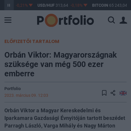
362,42
-0,21%
USD/HUF
313,64
-0,18%
BITCOIN
65 243,04
0
ELŐFIZETŐI TARTALOM
Orbán Viktor: Magyarországnak
szüksége van még 500 ezer
emberre
Portfolio
2023. március 09. 12:03
Orbán Viktor a Magyar Kereskedelmi és
Iparkamara Gazdasági Évnyitóján tartott beszédet
Parragh László, Varga Mihály és Nagy Márton