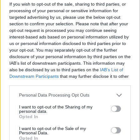
között említette meg, hogy Kelet-Magyarországon
If you wish to opt-out of the sale, sharing to third parties, or
a kormány 2-3 nagyteljesítményű gázerőművet
processing of your personal or sensitive information for
fog építeni, hogy a beruházásvezérelt iparbővülést
targeted advertising by us, please use the below opt-out
section to confirm your selection. Please note that after your
a térségben támogassa. Az akkumulátorgyárakat
opt-out request is processed you may continue seeing
támogató kormányzati politikát a védelmébe
interest-based ads based on personal information utilized by
vette, a járműipartól függ ugyanis 300 ezer család
us or personal information disclosed to third parties prior to
megélhetése közvetlenül is. Aláhúzta továbbá,
your opt-out. You may separately opt-out of the further
disclosure of your personal information by third parties on the
hogy Magyarország nem mond le az orosz
IAB’s list of downstream participants. This information may
energiáról. Míg Nagy Márton és Varga Mihály
also be disclosed by us to third parties on the
IAB’s List of
kínosan ügyelt arra, hogy ne tegyen semmilyen
Downstream Participants
that may further disclose it to other
megjegyzést a Magyar Nemzeti Bank politikájára,
third parties.
Orbán Viktor szóba hozta az ügyet és elismerte,
Personal Data Processing Opt Outs
hogy van most egy gazdaságpolikai vita az MNB
és a kormány között, és érzékeltette, hogy hHa
I want to opt-out of the Sharing of my
personal data.
széthúznak a lovak, akkor a kocsi az árokban köt
Opted In
ki". Azt is bevallottta, hogy az ő kötelessége újra
I want to opt-out of the Sale of my
megteremteni a gazdaságpolitikai ágak közötti
Personal Data.
Opted In
összhangot.