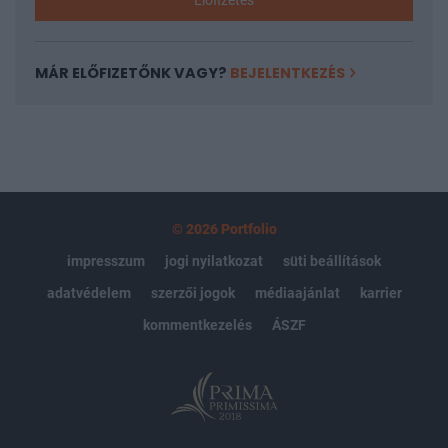
Előfizetés
MÁR ELŐFIZETŐNK VAGY?
BEJELENTKEZÉS
© 2026 Portfolio
impresszum
jogi nyilatkozat
süti beállítások
adatvédelem
szerzői jogok
médiaajánlat
karrier
kommentkezelés
ÁSZF